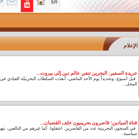
ير: البحرين تنفي عالم دين إلى بيروت...
وتحديداً يوم الأحد الماضي، أبعدَت السلطات البحرينيّة القيادي في
دين: قاصرون بحرينيون خلف القضبان...
البحرينية عدد من القاصرين. اعتقلوا، كما غيرهم من البالغين، بتهم