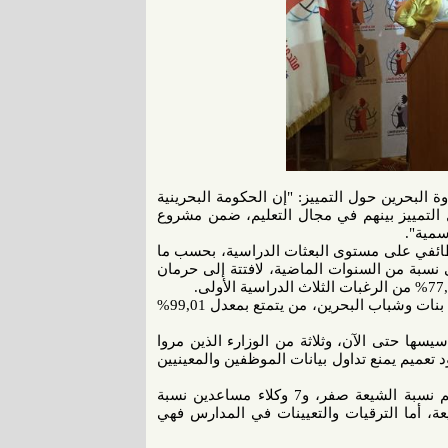
ة البحرين حول التمييز: "إن الحكومة البحرينية
 التمييز بينهم في مجال التعليم، ضمن مشروع
مية".
طائفي على مستوى البعثات الدراسية، بحسب ما
نّها الأعلى نسبة من السنوات الماضية، لافتتة إلى حرمان
وتسائلت: "ماهو المقصود بهذا التمييز الفظيع مابين أولادنا وأبنائنا من بنات وشباب البحرين، من يتمتع بمعدل 99,01%
يسها حتى الآن، وثلاثة من الوزارء الذين مروا
د تعميم يمنع تداول بيانات الموظفين والمعينيين
وأوضحت الحاج: "هنالك وكيلين مساعدين في وزارة التربية والتعليم نسبة الشيعة صفر، و7 وكلاء مساعدين نسبة
بية 15% فقط هي نسبة الشيعة، أما الترقيات والتعيينات في المدارس فهي