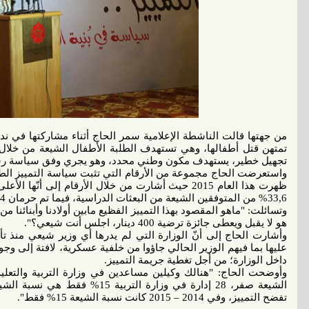
من جهتها قالت الناشطة الإعلامية سمر الحاج أثناء مشاركتها في ندو
تمتهن قتل أطفالها، وهي تستهدف الطلبة الأطفال الشيعة من خلال
تجهيل خطير، يستهدف مكون وطني محدد، وهو يجري وفق سياسة رس
واستعرضت الحاج مجموعة من الأرقام التي تثبت سياسة التمييز ال
ظهرت هذا العام 2015 حيث أشارت من خلال الأرقام إلى أ
33,6% من المتوفقين الشيعة من البعثات الدراسية، فيما تم حرمان 77,4% من الرغبات الثلاث الدراسية الأولى.
هو لا يقبل ويعطى جائزة ترضية 400 دينار، اجلس أنت شيعي؟".
وأشارت الحاج إلى أنّ الوزارة التي لم يدرها أي وزير شيعي منذ تأس
عليها بما فيهم الوزير الحالي جاؤوا من خلفية عسكرية، لافتة إلى وجو
داخل الوزارة؛ من أجل تغطية جريمة التمييز.
الشيعة صفر، 28 إدارة في وزارة التر
تفضح التمييز، وفي 2014 – 2015 كانت نسبة الشيعة 15% فقط".