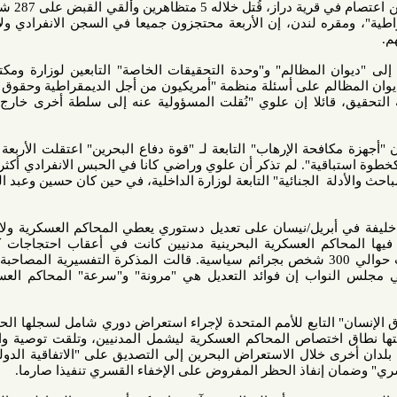
مايو/أيار عقب مهاجمة قوات الأمن اعتصام في قرية دراز، قُتل خلاله 5 متظاهرين وألقي القبض على 287 شخصا. قال
ه لندن، إن الأربعة محتجزون جميعا في السجن الانفرادي ولا يتمكنون
لمظالم" و"وحدة التحقيقات الخاصة" التابعين لوزارة ومكتب النائب
وان المظالم على أسئلة منظمة "أمريكيون من أجل الديمقراطية وحقوق الإنسان"،
ائلا إن علوي "نُقلت المسؤولية عنه إلى سلطة أخرى خارج اختصاص
افحة الإرهاب" التابعة لـ "قوة دفاع البحرين" اعتقلت الأربعة "بعد جمع
ة". لم تذكر أن علوي وراضي كانا في الحبس الانفرادي أكثر من سنة،
دلة الجنائية" التابعة لوزارة الداخلية، في حين كان حسين وعبد الحسن في
يل/نيسان على تعديل دستوري يعطي المحاكم العسكرية ولاية قضائية
كم العسكرية البحرينية مدنيين كانت في أعقاب احتجاجات كبيرة ضد
الحكومة عام 2011، عندما أدانت حوالي 300 شخص بجرائم سياسية. قالت المذكرة التفسيرية المصاحبة للتصويت
اب إن فوائد التعديل هي "مرونة" و"سرعة" المحاكم العسكرية في
لتابع للأمم المتحدة لإجراء استعراض دوري شامل لسجلها الحقوقي في
ق اختصاص المحاكم العسكرية ليشمل المدنيين، وتلقت توصية واحدة على
خلال الاستعراض البحرين إلى التصديق على "الاتفاقية الدولية لحماية
إنفاذ الحظر المفروض على الإخفاء القسري تنفيذا صارما.