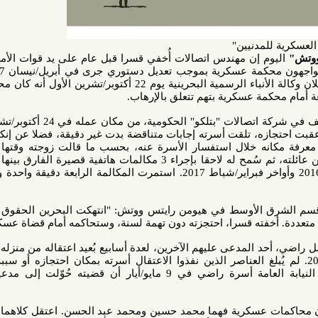
مدنيين"
 إن مهندس اتصالات أُخفي قسرا قبل عام على يد قوات الأمن سيكون
من بين أوائل المدنيين الذين سيواجهون محكمة عسكرية بموجب تعديل دستوري جرى في أبريل/نيسان 2017. بقي
مجهولا حتى إعلان وكالة الأنباء الرسمية البحرينية يوم 22 أكتوبر/تشرين الأول أنه كان محتجزا لدى
اعتقلت قوات الأمن علوي، موظف في شركة اتصالات "بتلكو" الحكومية، من مكان عمله في 24 أكتوبر/تشرين الأول
تجازه، تلقت أسرته إجابات متناقضة بدت غير دقيقة، فضلا عن إنكار مختلف
نه خلال استفسار الأسرة عنه، بحسب ما قالت زوجته وقتها لـ هيومن
رايتس ووتش. انقطعت أخباره عن عائلته، ثم سُمح له لاحقا بإجراء 3 مكالمات هاتفية قصيرة الفارق بينها 6 أسابيع،
بين أواخر نوفمبر/تشرين الثاني 2016 وأواخر فبراير/شباط 2017. استمرت المكالمة الرابعة دقيقة واحدة وكانت في
الأوسط في هيومن رايتس ووتش: "انتهكت البحرين الحقوق الأساسية
خفته قسرا، احتجزته دون تهمة لسنة، وستحاكمه أمام قضاة عسكريين".
كما أُخفت قوات الأمن قسرا فاضل راضي، أحد المدعى عليهم الآخرين، لعدة أسابيع بُعيد اعتقاله من منزله الساعة 3
 سبتمبر/أيلول 2016. لم يُبلغ العناصر الذين نفذوا الاعتقال أسرته بمكان احتجازه أو سببه، بحسب
"منظمة العفو الدولية". أخبرت النيابة العامة أسرة راضي في 9 مايو/أيار أن قضيته حُوّلت إلى مدعين عامين
ات عسكرية فهما محمد حسين ومحمد عبد الحسن. اعتقل كلاهما في أواخر