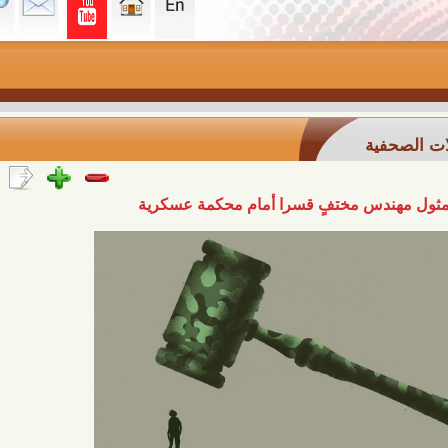
ة
دس مختفٍ قسرا أمام محكمة عسكرية