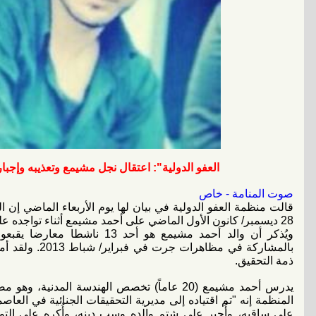
العفو الدولية": اعتقال نجل مشيمع وتعذيبه وإجب
صوت المنامة - خاص
قالت منظمة العفو الدولية في بيان لها يوم الأربعاء الماضي إن
28 ديسمبر/ كانون الأول الماضي على أحمد مشيمع أثناء تواجده على الحدود البحرينية السعودية.
ويُذكر أن والد أحمد مشيمع هو أح
ذمة التحقيق.
يدرس أحمد مشيمع (20 عاماً) تخصص الهندسة المد
المنظمة إنه "تم اقتياده إلى مديرية التحقيقات الجنائية في ال
على ساقيه، وأُجبر على شتم والده وسب دينه، وأُكره على التوق