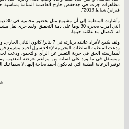
فبراير/ شباط 2013".
وأشارت 
التي أمرت بحجزه 30 يوما على ذمة التحقيق. ولقد ج
له الاتصال مع عائلته حينها.
ولقد سُمح لأفراد عائلته بزيارته في 7 يناير/ كانون الثاني الجاري، وشاهدوا أنه يتألم ويواجه صعوبة في الحركة.
ودعت المنظمة السلطات البحرينية لإخلاء سبيل أحمد مشيمع فو
لممارسته الحق في حرية التعبير عن الرأي والتجمع، ودعت لح
ومستقل في ما ورد على لسانه من مزاعم تعرضه للتعذيب ومق
توفير الرعاية الطبية التي قد يكون أحمد بحاجة إليها، لا سيما تل
تاريخ