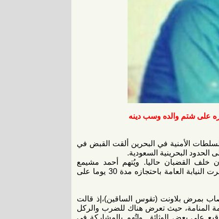
اره على شتم والده وسب دينه
 السلطات الأمنية في البحرين ألقت القبض في
د 13 ناشطا معارضا يقبعون خلف القضبان حاليا. ويُتهم أحمد مشيمع
بالمشاركة في مظاهرات جرت في فبراير/ شباط 2013. ولقد أمرت النيابة العامة باحتجازه مدة 30 يوما على
نية، وهو مصاب بمرض بلاونت (تقوس الساقين)،إذ قالت
عاصمة المنامة، حيث تعرض هناك للضرب والركل
يع على بعض الوثائق. واتُهم بالمشاركة في