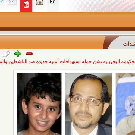
رينية تشن حملة استهدافات أمنية جديدة ضد الناشطين والمدنيين