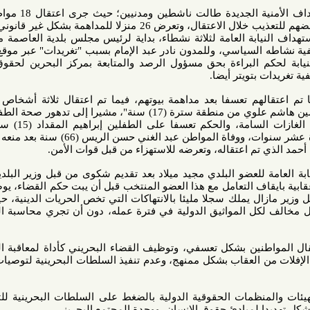
وأوضح المنتدى أن حملة الاستهداف الأمنية الجديدة طالت ناشطين ومدنيين؛ حيث جرى اعتقال 18 مواطنا بشكل
تعسفي خلال أربعة أيام، تعرض بعضهم للتعذيب خلال الاعتقال، وتعرض 26 منزلا للمداهمة بشكل غير قانوني وغالبيتها
ة العامة لثلاثة نشطاء، بداية لرئيس مجلس بلدية العاصمة مجيد ميلاد
لسياسي، وللمدون نادر عبد الإمام بسبب "تغريدات" عبر موقع التواصل
م البراءة بحق مسؤول الرصد والمتابعة بمركز البحرين لحقوق الإنسان
ويتر أيضا.
 مواطنا تم اعتقالهم تعسفا بعد مداهمة بيوتهم، فيما تم اعتقال ثلاثة أشخاص من نقاط
التفتيش، بينهم الطفل السيد حسين هاشم علوي من منطقة سترة (17) سنة"، مشيرا إلى تدهور صحة الطفل محمود
كاظم (12) سنة جراء استنشاق الغازات السامة، والحكم تعسفا على الطفلين إبراهيم المقداد (15) سنة، وجهاد
الحبشي (16) سنة، بالسجن لمدة عشر سنوات، ووفاة المواطن عبد الغني حسن الريس (66) سنة بعد منعه من دخول
م اعتقاله، وتعرضه للاستهزاء من قبل قوات الأمن.
 للعضو البلدي مجيد ميلاد بعد تقديم شكوى من قبل وزير البلديات جمعة
قاف التعامل مع هذا العضو المنتخب قبل أن يبت حكم القضاء، يوضح طبيعة
ال يملك سجلا مليئا بالانتهاكات التي تخص الحريات الدينية، حيث تعرض
ل المواثيق الدولية في فترة عمله، دون أن تجري محاسبة المتورطين
ين بشكل تعسفي، وتوظيف القضاء البحريني كأداة لمعاقبة المعارضين
 العقاب بشكل ممنهج، وعدم تنفيذ السلطات البحرينية لتوصيات بسيوني
لمنظمات الحقوقية الدولية بالضغط على السلطات البحرينية للتوقف عن
لمبادئ حقوق الإنسان، ووحدة المجتمع البحريني.