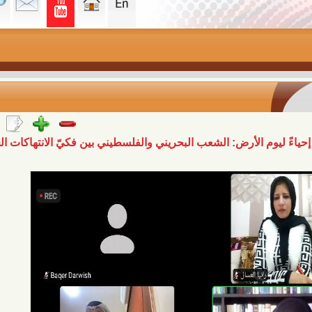
الأرض: الشعب البحريني والفلسطيني بين فكيّ الانتهاكات الحقوقيّة