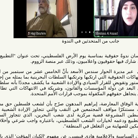
نب من المتحدثين في الندوة
نظم منتدى البحرين لحقوق الإنسان ندوةً حقوقية بمناسبة ‎يوم الأرض الفلسطيني، تحت عنوان "التطبيع البحريني
ا حقوقيون واعلاميون، وذلك عبر منصة الزووم.
في كلمته الافتتاحية أكد المنتدى عبر مديرة الحوار سندس الأسعد بأنَّ الخامس عشر من سبتمبر من العام٢٠٢٠
ية التي ارتكبها وترتكبها السلطات البحرينية بما يمثله من إجهاز خطير
 للقرار السيادي والإرادة الشعبية ما يكشف مجددًا بأنه سلطة مناهضة
 دولة المؤسسات والقانون، وشريكة في الانتهاكات التي تطال الشعب
وقهم المكفولة بموجب قرارات الأمم المتحدة.
‏ العضو السابق في شورى ‎جمعية الوفاق المعارضة، إبراهيم المدهون صرّح بأن لشعب ‎فلسطين حق مشروع في
 مواقف المجتمعين في النقب والتي تتجاوز الإرادة الشعبية لشعوبهم.
وأردف المدهون بأن قضية فلسطين المشروعة قضية مركزية لدى شعب ‎البحرين، الذي تتجاوز السلطة حقه
 لخيارات الشعب الفلسطيني، باعتباره واجب شرعي وأخلاقي، وتابع:
نة من التغلغل في المنطقة".
بدوره، تحدث الباحث في الشؤون السياسية والإعلامية هادي قبيسي، عن مفهوم ‎'الكيان المؤقت' الذي بات متداولًا