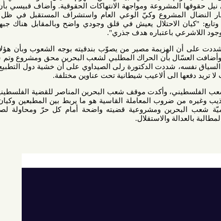
 المشروعة ومواجهة الانتهاكات الحقوقية. وأضاف قبيسي بأن الالتفات
لمشروع وكيّ الوعي العام واستشراف المستقبل في ظل التحديات
ان الاحتلال يعيش في قلق وجودي واضح وبالمقابل هناك جبهة متنامية
عي باعتباره هدف جذري".
ى أن الهزيمة مصير من يصوّب بندقيته بوجه الشعوب وبأن هؤلاء سيكون
سّال بأن الحراك المطلبي لشعب البحرين محق ومشروع وتم سحقه من
سه، شددت الدكتورة رلى الصيداوي على أن خشية دول التطبيع من تحرر
عها الى ألاعيب شيطانية تحت عناوين مختلفة.
طيني، وأكدت موقف شعب البحرين المناصر للقضية الفلسطينية العادلة.
ن ضروب المعاملة القاسية هو ما يربط بين المطبعين وكيان الاحتلال.
لبحرين ومشروعية قضيته واضحة أمام كل حرّ ومحاولة لصق الطابع
لة والاستقلال.