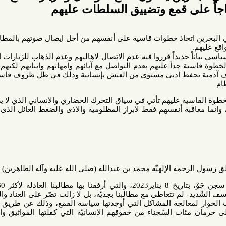
ى قمع وتضييق السلطات عليهم
تخاذ خطوات قاسية على أنفسهم من أجل ايصال صوتهم بالمطالبة بتوفير
قل سياسي بياناً جديداً قرروا فيه عدم الاتصال لاهاليهم وعدم الذهاب للزيارات المخصصة
ية جداً عليهم بعدم التواصل مع آبائهم وأمهاتهم وابنائهم لكنهم مضطرين
فظ أدنى مستوى من العيش بإنسانية وذلك في ظل ظروف قاسية انسانيا
ية عليهم تأتي في سياق التحرك الحضاري والانساني الذي لا يريدون فيه
 أنفسهم فقط لابراز المظلومية والاذى والضغط العائل الذي يتعرضون
مة الإلهيّة محمد بن عبدالله (صلى الله عليه وآله الطاهرين)
بعد أن قدّمنا عريضة إلى إدارة سجن جَوْ، بتاريخ 8 يناير2023، والتي أرفقنا بها مطالبنا العادلة لأكثر 660 سجين
- لم تتعاطى مع مطالبنا بجديّة، بل لا زالت تصّر على العناد والعلو وعدم
معالجة المشاكل التي أوجدتها سياسة القمع، وذلك عن طريق الاجراءات
مئات السّجناء من حقوقهم الإنسانيّة التي كفلتها المواثيق والمعاهدات