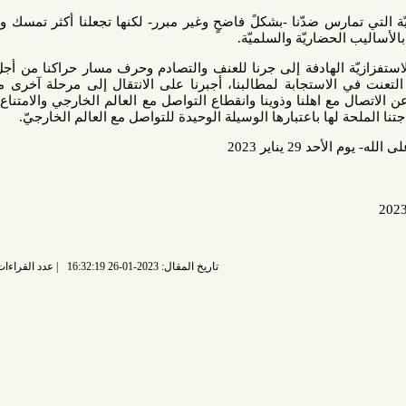
ارس ضدّنا -بشكلً فاضحٍ وغير مبرر- لكنها تجعلنا أكثر تمسك وثبات على
حضاريّة والسلميّة.
 الهادفة إلى جرنا للعنف والتصادم وحرف مسار حراكنا من أجل التضليل
الاستجابة لمطالبنا، أجبرنا على الانتقال إلى مرحلة آخرى من مراحل
ع اهلنا وذوينا وانقطاع التواصل مع العالم الخارجي والامتناع عن تلقي
 لها باعتبارها الوسيلة الوحيدة للتواصل مع العالم الخارجيّ.
اير 2023
تاريخ المقال: 2023-01-26 16:32:19
عدد القراءات: 4411 قراءة |