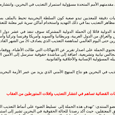
أمم المتحدة مسؤولية استمرار التعذيب في البحرين، وانتشاره في جميع
معذبين تبدو صعبة كون السلطة البحرينية تحيط بالملف بسرية تامة،
ب بما في ذلك التهديد واستخدام أماكن سرية غير معلنة للتعذيب".
ئلا إن الحملة الدولية المشتركة سوف تنفذ في عشر دول اضافة إلى
لدول العربية، وبريطانيا والسويد وأمريكا وفرنسا وتركيا وأستراليا من
ي لمناهضة التعذيب الذي يصادف 26 من الشهر القادم.
لة على اصدار تقرير عن الانتهاكات التي طالت الأطباء، ووقفات تضامنية
 وتشريعية، اضافة إلى مناشدة حقوقية سترسل إلى الأمين العام للأمم
لإنسانية والأخلاقية والقانونية.
ين هو نتاج المنهج الأمني الذي يزيد من عمر الأزمة البحرينية، ويجعل
 تساهم في انتشار التعذيب وافلات المتورطين من العقاب
: "تهدف هذه الحملة إلى تسليط الضوء على أنماط التعذيب التي تنفذها
، حيث أكد رصدنا للحالة الحقوقية في البحرين تشير إلى استمرار وقوع