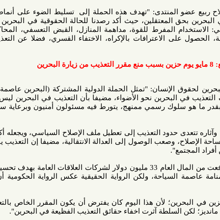
ضو المنتدى: "تهدف هذه الحملة إلى تسليط الضوء على أنماط التعذيب
حق المعتقلين، حيث أكد رصدنا للحالة الحقوقية في البحرين تشير إلى
الإنسان: "تمثل الحملة الدولية المشتركة (البحرين عاصمة للتعذيب)
البحرين نحو الأضواء، مضيفا بأن التعذيب في البحرين ليس ناتجا عن
سلوك رسمي ممنهج، يتورط فيه مسئولون أمنيون وبرعاية سياسية من
ى حدود التعذيب إلى تعطيل ملف الإصلاح السياسي، ويجعله أكثر تعقيدا؛
ح، وصعب الوصول إلى العدالة الانتقالية، مضيفا إن التعذيب يأسس في
مع".
وأوضح: "إن الحكومة البحرينية دفعت من المال العام 33 مليون دولار لشركات العلاقات العامة بهدف تحسين صورتها
 السياحة، ولكن الرواية الحقيقية عكس الرواية الحكومية أن البحرين
 حزين في البحرين؛ لأن هذا اليوم كان يفترض أن يكون المقرر الخاص بالتعذيب لدى
ن السلطة آثرت اخفاء حقائق التعذيب الفظيعة في البحرين".