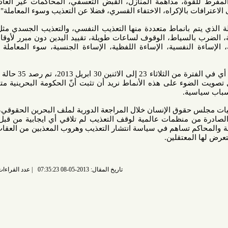
سوء‎ ‎المعاملة الذي يتم بانماط متعددة منها التعذيب النفسي، والتعذيب الجسدي مثل: الضرب
السياط، الوقوف لساعات طويلة، تقييد اليدين دون مبرر لأوقات طويلة،
تصميد العينين، الإساءة‎ ‎اللفظية، الإساءة‎ ‎النفسية، الإساءة‎ ‎اللفظية، الإساءة الجنسية، سوء‎ ‎المعاملة‎ ‎البدنية ...
وأردف: "خلال أسبوع واحد فقط، أي في الفترة من الثلاثاء 23 إلى الاثنين 30 ابريل 2013، تم رصد 35 حالة تعذيب أما
ضوء على هذه الأنماط نريد أن تثبت أنّ الحكومة البحرينية متورطة في
ة.
قوق الإنسان خلال المراجعة الدورية لملف البحرين الحقوقي، فضلا عن
نظمات عالمية لوقف التعذيب لم تلاقي أي ايجابية من قبل الحكومة
اكم تساهم في سياسة انتشار التعذيب وهروب المعذبين من العقاب ولا تفتح
معتقلين.
تاريخ المقال: 2013-05-08 07:35:23
عدد القراءات: 9553 قراءة |