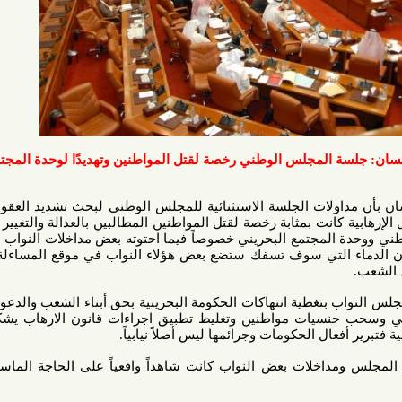
 المجلس الوطني رخصة لقتل المواطنين وتهديدًا لوحدة المجتمع
ولات الجلسة الاستثنائية للمجلس الوطني لبحث تشديد العقوبات بشأن
انت بمثابة رخصة لقتل المواطنين المطالبين بالعدالة والتغيير السياسي
 المجتمع البحريني خصوصاً فيما احتوته بعض مداخلات النواب من شتائم
لتي سوف تسفك ستضع بعض هؤلاء النواب في موقع المساءلة القانونية
بتغطية انتهاكات الحكومة البحرينية بحق أبناء الشعب والدعوة إلى منع
نسيات مواطنين وتغليظ تطبيق اجراءات قانون الارهاب يشكل سابقة
 الحكومات وجرائمها ليس أصلاً نيابياً.
اخلات بعض النواب كانت شاهداً واقعياً على الحاجة الماسة للإصلاح