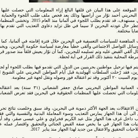
لى هذا البيان عن قلقها البالغ إزاء المعلومات التي حصلت عليها حول عزم
حمد نوّار من أراضيها وذلك بعد فحص ملف طلب اللجوء والحماية الخاص به.
علماً بأن نوّار، المنتمي لتيار سياسي مستهدف، قد تقدم بطلب اللجوء في ألمانيا منذ العام 2015. وتخشى المنظمات الموقعة
ته البحرين لا سيما في ظل تزايد دعاوى التعذيب التي تقدم بها نشطاء أو
للسياسات التعسفية في البحرين خلال فترة إقامته في ألمانيا، كما شارك في
صل الاجتماعي وألقى خطباً معارضة لسياسة حكومة البحرين، ويخشى أن يتم
عليه وتم تسليمه للبحرين، كما أن نوّار يعيش قلقاً منذ صدور قرار الترحيل
تنفيذ ذلك القرار في أية لحظة.
مواطنين بحرينيين من الدول التي تقدمو فيها بطلب اللجوء أو لجئوا لها هرباً
لت السلطات الهولندية قبل أيام المواطن البحريني علي الشويخ الذي وصل
وفي يناير 2014 سلمت السلطات العمانية المواطن البحريني صادق جعفر الشعباني (٣١ سنة) بعد اعتقاله من قبل
 تحصلت عليها المنظمات الحقوقية في البحرين فقد تعرض الشعباني للتعذيب
يعد الجهة الأكثر دموية في البحرين، وقد سبق وخلصت نتائج تحريات اللجنة
 الجهاز يمارس التعذيب وسوء المعاملة البدنية والنفسية والتي فقد عدد من
 هذا الجهاز مثل عبد الكريم فخراوي و علي عيسى صقر، وقد أوصت لجنة
جهاز في ما يخص صفة القبض الجنائي والتحقيق واقتصار عمله على البحث
لاعتقال من جديد لهذا الجهاز منذ يناير 2017.