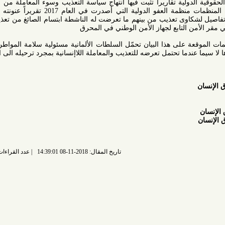
ة تقاريراً تثبت فيها انتهاج سياسة التعذيب وسوء المعاملة من قبل الجهاز
الأمني في البحرين، ومن بين هذه المنظمات منظمة العفو الدولية التي أصدرت في العام 2017 تقريراً عنونته بـ " لا احد
اوى تعذيب من بينهم ما تعرضت له الناشطة ابتسام الصائغ من تعذيب جسدي
التابع لجهاز الأمن الوطني في المحرق
ة على هذا البيان تحمّل السلطات الألمانية مسئولية سلامة المواطن البحريني
ندما تحتمل تعرضه للتعذيب والمعاملة اللاإنسانية بمجرد ترحيله الى البحرين.
تاريخ المقال: 2018-11-08 14:39:01
عدد القراءات: 5054 قراءة |