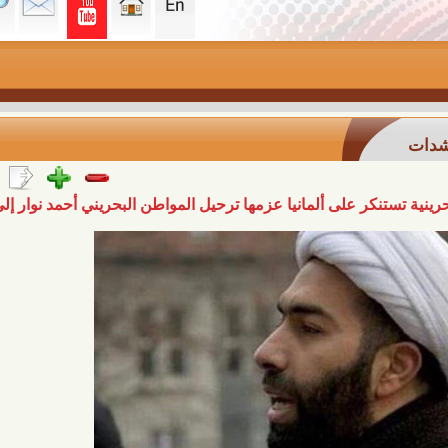
على ألمانيا عزمها ترحيل المواطن البحريني أحمد نوار إلى البحرين