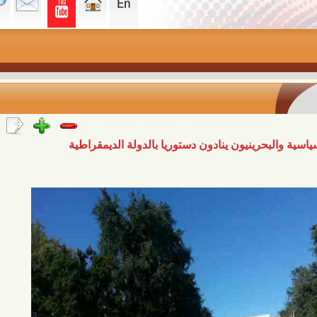
رينيون ينادون دستوريا بالدولة الديمقراطية