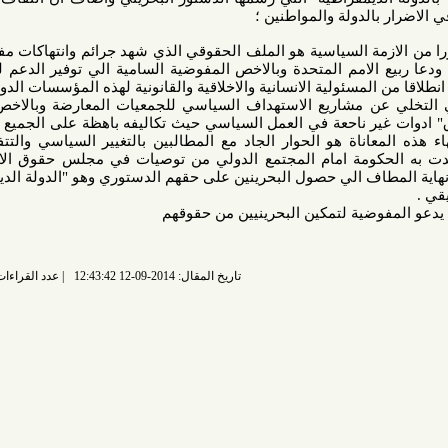
دولة والمواطنين ؛
زمة السياسية هو الملف الحقوقي الذي شهد جرائم وانتهاكات مفزعة تصل
لامم المتحدة وبالاخص المفوضية السامية الي توفير الدعم للبحرينيين
سئولية الانسانية والاخلاقية والقانونية لهذه المؤسسات الدولية .
 عن مشاريع الاستهداف السياسي للجمعيات المعارضة وبالاخص جمعيتي
غير ناحعة في العمل السياسي حيث تكاليفه باهظة على الجميع مشددا ان
اة هو الحوار الجاد مع المطالبين بالتغيير السياسي والتتفيذ الامين
كومة امام المجتمع الدولي من توصيات في مجلس حقوق الانسان في
ف الي حصول البحرينين على حقهم الدستوري وهو "الدولة الديمقراطية"
ضية لتمكين البحرينيين من حقوقهم
تاريخ المقال: 2014-09-12 12:43:42
عدد القراءات: 6557 قراءة |