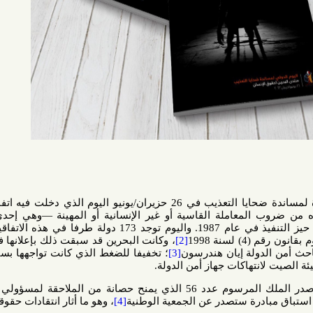
يُبرز اليوم الدولي للأمم المتحدة لمساندة ضحايا التعذيب في 26 حزيران/يونيو اليوم الذي دخلت فيه اتفاقية الأمم
لمعاملة القاسية أو غير الإنسانية أو المهينة —وهي إحدى الأدوات
 في هذه الاتفاقية
.
[1]
وقد
1998
[2]
، وكانت البحرين قد سبقت ذلك بإعلانها في فبراير/
[3]
؛ تخفيفا للضغط الذي كانت تواجهها بسبب الأزمة
تهاكات جهاز أمن الدولة.
في أكتوبر/تشرين الأول 2002، أصدر الملك المرسوم عدد 56 الذي يمنح حصانة من الملاحقة لمسؤولي الحكومة،
درة ستصدر عن الجمعية الوطنية
[4]
، وهو ما أثار انتقادات حقوقية
[5]
.