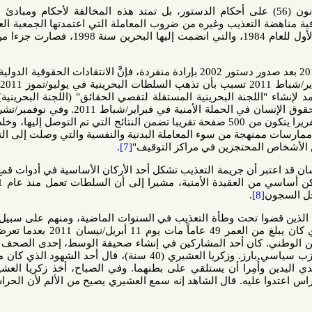
قتصر مخالفة المرسوم بقانون (56) على أحكام الدستور، بل تمتد هذه المخالفة لأحكام ومبادئ الاتفاقيات
التعذيب وغيره من ضروب المعاملة التي اعتمدتها الجمعية العامة للأمم
المتحدة في 10 ديسمبر/ كانون الأول للعام 1984، والتي انضمت إليها البحرين سنة 1998، فصارت جزءا من التشريع
رغم رصد حالات انتهاكات قبل 2011 بعد صدور دستور 2002 بإرادة منفردة، فإنَّ الانتقادات الحقوقية الدولية لما حدث
من انتهاكات حقوقية بعد 14 فبراير/شباط 2011 تسبب بأن تذهب السلطات البحرينية في يوليو/تموز 2011، ردا على
للجنة البحرينية المستقلة لتقصي الحقائق" (اللجنة البحرينية) للتحقيق
في المزاعم المتعلقة بانتهاكات حقوق الإنسان في الحملة الأمنية في فبراير/شباط 2011. وفي نوفمبر/تشرين الثاني
2011، أصدرت اللجنة البحرينية تقريرا يتكون من 500 صفحة تقريبا تضمن النتائج التي تم التوصل إليها، وخلص إلى أن
 ممنهجة من سوء المعاملة البدنية والنفسية والتي وصلت إلى التعذيب في
.
[7]
 أن جريمة التعذيب تشكل أحد الأركان الأساسية في أدوات قمع الحريات
والانتهاكات في البحرين، وهي ركن أساسي من العقيدة الأمنية، مشيرا إلى أن السلطات تعمل منذ عام 2011 على
.
[
وا تحت وطأة التعذيب في السنوات الماضية، ومنهم على سبيل المثال لا
الحصر: عبد الكريم فخراوي الذي كان يبلغ من العمر 49 عاماً مات يوم 11 أبريل/نيسان 2011 بعدما تعرض للضرب
. كان أحد المشاركين في إنشاء صحيفة الوسط، إحدى الصحف المستقلة
القليلة في البحرين وعضو في حزب سياسي بارز. وزكريا العشيري (40 سنة)، قال أحد الشهود الذي كان معتقلا معه
وأُمِرا أن يستلقي على بطنهما. وفي الصباح، أخذ زكريا العشيري يهذي
 عليه. قال الشاهد إنه سمع العشيري يصيح من الألم لأن الحراس ضربوه