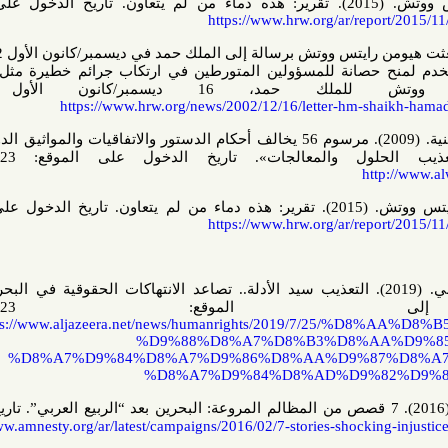
موقع منظمة هيومن رايتس ووتش. (2015). تقرير: هذه دماء من لم يتعاون. تاريخ الدخول على الموقع:
https://www.hrw.org/ar/re
المرسوم الملكي 56/2002. بعثت هيومن رايتس ووتش برسالة إلى الملك حمد في ديسمبر/كانون الأول 2002 تحثه
صانة للمسؤولين المتورطين في ارتكاب جرائم خطيرة مثل التعذيب.
سمبر/كانون الأول 2002،
https://www.hrw.org/news/2002/12/16/letter-hm-sh
موقع صحفية الوسط البحرينية. (2009). مرسوم 56 يخالف أحكام الدستور والاتفاقيات والمواثيق الدولية. ندوة
المعالجات». تاريخ الدخول على الموقع: 23/06/2023.
ht
[7] موقع منظمة هيومن رايتس ووتش. (2015). تقرير: هذه دماء من لم يتعاون. تاريخ الدخول على الموقع:
https://www.hrw.org/ar/re
قع قناة الجزيرة الإلكتروني. (2019). التعذيب سيد الأدلة.. تصاعد الانتهاكات الحقوقية في البحرين. تاريخ
موقع: 23/06/2023.
https://www.aljazeera.net/news/humanrights/2019/7/
%D9%88%D8%A7%D8%B3%D8%A
%D8%A7%D9%84%D8%A7%D9%86%D8%AA%D9%8
%D8%A7%D9%84%D8%AD%D9%
 منظمة العفو الدولية. (2016). 7 قصص من المظالم المروعة: البحرين بعد “الربيع العربي”. تاريخ الدخول
https://www.amnesty.org/ar/latest/campaigns/2016/02/7-stories-shocki