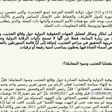
النظر لما هو وارد في المادة (11) و (12) حول: (ولاية اللجنة الفرعية لمنع التعذيب)، والتي تتضمن: زيارة مواقع
الأطراف، والحفاظ على الاتصال المباشر والسري بالآليات الوقائية
م، مع هيئات الأمم المتحدة وآلياتها ذات الصلة، والذي يتطلب: استقبال
يدها بكافة المعلومات ذات الصلة.
وسائل لتضليل الجهات الحقوقية الدولية حول وقائع التعذيب، ولم تسمح
لمنامة، فضلا عن أنَّها لا تسمح بآليات الرقابة الدولية وتحظر على
قيق في مزاعم التعذيب، إضافة إلى أنَّ قائمة المتورطين بالتعذيب وهي
اة فيها يحظون بمناصب أمنية رفيعة أو ترقيات.
يب وسوء المعاملة؟!
 والمحلية الصادرة حول وقائع التعذيب وسوء المعاملة؛ فإنَّ السلطات
الرسمية لم تتخذ أي إجراءات جدية لإنهاء سياسة التعذيب؛ فعلى الرغم من صدور تقرير رسمي واحد وحيد في 2011
قصي الحقائق"، فإنَّ رئيس اللجنة البروفيسور محمود شريف بسيوني قد
قبل وفاته في 26/09/2017 بأنَّ "لم يتم تنفيذ إلا 10 توصيات من أصل
اللّجنة المستقلة لتقصي الحقائق، وأن الجهود المبذولة من أجل ذلك لم تلقَ للأسف
ته بعد، حتى لو انتهت مهمة اللّجنة" في تكذيب لافت له لما ادّعته حكومة
البحرين من إكمالها تنفيذ توصيات اللجنة التي صدرت في 23 نوفمبر/تشرين الثاني 2011 بعد نشر وكالة أنباء البحرين
، دعا بسيوني بشكل صريح حكومة البحرين للإفراج عن قادة المعارضة