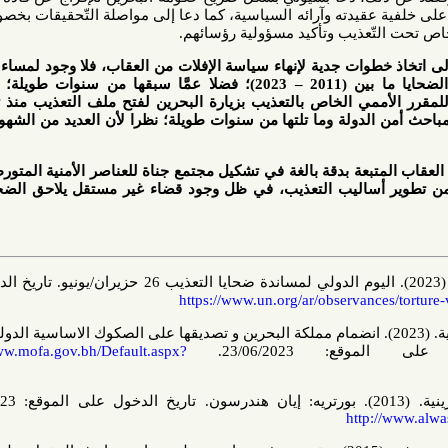
قيدته وآرائه السياسية، كما دعا إلى مواصلة التّحقيقات بخصوص أولئك
ذيب وتأكيد مسؤولية رؤسائهم
.
خطوات جدية لإنهاء سياسة الإفلات من العقاب، فلا وجود لمساءلة حقيقية
عمَّن تورط بتعذيب الآلاف من الضحايا ما بين (2011 – 2023)؛ فضلا عمَّا سبقها من سنوات طويلة؛ ولو كانت
 الخاص بالتعذيب بزيارة البحرين لفتح ملف التعذيب منذ تولي إيان
سة مباحث أمن الدولة وما تلتها من سنوات طويلة؛ نظرا لأن العديد من الشهود الضحايا
ة بدقة بالغة في تشكيل مجتمع جناة للعناصر الأمنية المتورطة بقضايا
أساليب التعذيب، في ظل وجود قضاء غير مستقل يلاحق الضحايا ويوفر
موقع منظمة الأمم المتحدة. (2023). اليوم الدولي لمساندة ضحايا التعذيب 26 حزيران/يونيو. تاريخ الدخول على
https://www.un.org/ar/observan
 وزارة الخارجية البحرينية. (2023). انضمام مملكة البحرين و تصديقها على الصكوك الاساسية الدولية لحقوق
23/06/202.
https://www.mofa.gov.bh/Default.aspx?
http