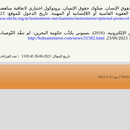
. صكوك حقوق الإنسان. بروتوكول اختياري لاتفاقية مناهضة التعذيب
 اللاإنسانية أو المهينة. تاريخ الدخول للموقع: 23/06/2023.
https://www.ohchr.org/ar/instruments-mechanisms/instruments/optiona
موقع صحيفة مرآة البحرين الإلكترونية. (2016). بسيوني يكذّب حكومة البحرين: لم تنفّذ التّوصيات وحرّفت
http://bahrainmirror.com/news/31582.html
تاريخ المقال: 2023-06-26 13:05:45
عدد القراءات: 4387 قراءة |