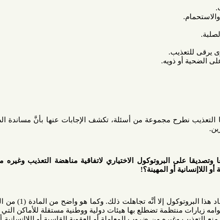
عذيب.
و ذويه.
رح مجموعة من أسئلة، تكشف الإجابات عنها بأنَّ مساندة الضحايا غير
لى البروتوكول الاختياري لاتفاقية مناهضة التعذيب وغيره من ضروب
ية أو المهينة؟!
رغم المطالبات العديدة لها باعتماد هذا البروتوكول إلا أنَّه تجاهلت ذلك. وكما هو واضح من المادة (1) من البروتوكول
 منتظمة تضطلع بها هيئات دولية ووطنية مستقلة للأماكن التي يحرم فيها
غيره من ضروب المعاملة أو العقوبة القاسية أو اللاإنسانية أو المهينة"