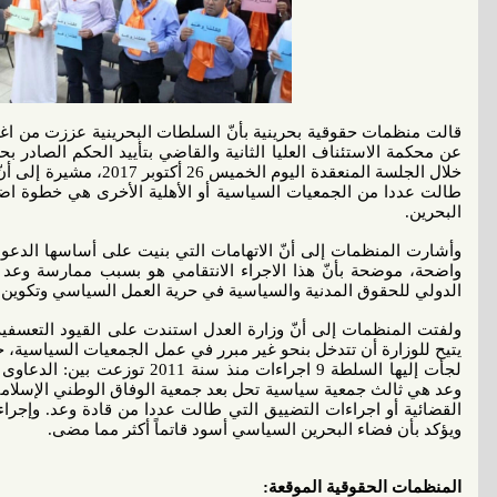
قالت منظمات حقوقية بحرينية بأنّ السلطات البحرينية عززت من اغل
عن محكمة الاستئناف العليا الثانية والقاضي بتأييد الحكم الصادر
خلال الجلسة المنعقدة اليوم 
طالت عددا من الجمعيات السياسية أو الأهلية الأخرى هي خطوة اض
البحرين.
وأشارت المنظمات إلى أنّ الاتهامات التي بنيت على أساسها الدعو
واضحة، موضحة بأنّ هذا الاجراء الانتقامي هو بسبب ممارسة وعد 
الدولي للحقوق المدنية والسياسية في حرية العمل السياسي وتكوين 
ولفتت المنظمات إلى أنّ وزارة العدل استندت على القيود التعسفية
يتيح للوزارة أن تتدخل بنحو غير مبرر في عمل الجمعيات السياسية، حي
لجأت إليها السلطة 9 اجراءات منذ س
وعد هي ثالث جمعية سياسية تحل بعد جمعية الوفاق الوطني الإسلامي
القضائية أو اجراءات التضييق التي طالت عددا من قادة وعد. وإجرا
ويؤكد بأن فضاء البحرين السياسي أسود قاتماً أكثر مما مضى.
المنظمات الحقوقية الموقعة: