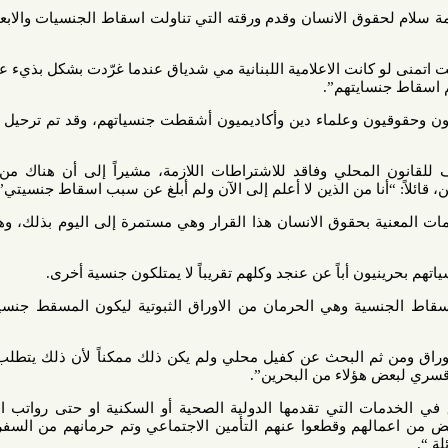
ق الانسان وقدم ورقته التي تناولت اسقاط الجنسيات والابعاد كجرائم
كانت الاعلامية اللبنانية مي شدياق عندما غرّدت بشكل بذيء عن الشعب
ايتهم”.
ن وعلماء دين وأكاديميون أشقطت جنسياتهم، وقد تم ترحيل عدد منهم
لمحلي وفاقد للاشتراطات اللازمة، مشيراً إلى أن هناك من أسقطت
نا من الذين لا أعلم إلى الآن ولم أبلغ عن سبب اسقاط جنسيتي”.
بحقوق الانسان هذا القرار وهي مستمرة إلى اليوم بذلك، وهو مخالف
 أباً عن عنجد وكلهم تقريباً لا يمتلكون جنسية أخرى.
نسية وهي الحرمان من الاوراق الثبوتية ليكون المسقط جنسيته عرضة
ثم البحث عن كفيل محلي ولم يكن ذلك ممكناً لأن ذلك يتطلب امتلاكهم
 هؤلاء من البحرين”.
التي تقدمها الدولية الصحية أو السكنية او حتى رواتب التقاعد تم
لهم وقطعوا عنهم التأمين الاجتماعي وتم حرمانهم من السفر، وتسبب