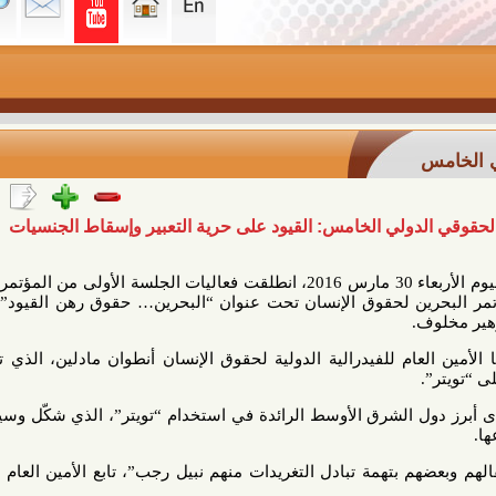
دولي الخامس: القيود على حرية التعبير وإسقاط الجنسيات
عند الساعة العاشرة من صباح اليوم الأربعاء 30 مارس 2016، انطلقت فعاليات الجلسة الأولى من المؤتمر الحقوقي
 لحقوق الإنسان تحت عنوان “البحرين… حقوق رهن القيود”، وقد أدار
ام للفيدرالية الدولية لحقوق الإنسان أنطوان مادلين، الذي توقف عند
الشرق الأوسط الرائدة في استخدام “تويتر”، الذي شكّل وسيلة لتوثيق
بتهمة تبادل التغريدات منهم نبيل رجب”، تابع الأمين العام للفيدرالية