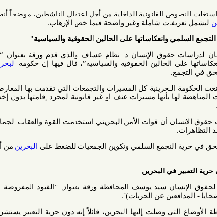
صوص القانونية الداخلية من أجل اعتقال الناشطين، موضحاً أنه تم توسيع
يفات شاملة وغير واضحة فيما خص الإرهاب.
لمي وانعكاساتها على الحالين الحقوقية والسياسية”
حقوق الإنسان د. نظام عساف والذي قدم ورقة بعنوان “الانتهاكات
لى الحالين الحقوقية والسياسية”، قال فيها إن حكومة
البحرين
اتخذت
مع.
الحكومة البحرينية كل المسيرات والتجمعات التي تقدمت بها المعارضة وعددها
 بأنها مسيرات عنف او غير قانونية لمجرد إقامتها بدون إخطار وغالبا
سان أن قوات الأمن البحريني استخدمت
القوة والعقاب الجماعي ضمن
.
ة التجمع السلمي وتكوين الجمعيات للضغط على
البحرين
من أجل الوفاء
ر في البحرين
نسان سيد يوسف المحافظة ورقة بعنوان “القيود المفروضة على حرية
افعين عن الحريات)".
ي وصلت إليها البحرين، قائلاً إنه
دون حرية التعبير يستشري الفساد