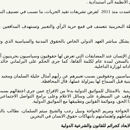
 استبدادية .
وأضاف أن السلطة في البحرين عمدت منذ 2011 لفرض تشريعات تقيد الحريات، ما تسبب في تصنيف البحرين كبلد
ة تتعسف في قمع حرية الرأي والتعبير وتستهدف المدافعين عن حقوق
ر العهد الدولي الخاص بالحقوق المدنية والسياسية الذي وقعت عليه
ند المضايقات التي تعرض لها حقوقيون وسياسيون بحرينيون أمثال أمين
ة عام لكلمة ألقاها، كما جرى الحكم على البرلماني خالد عبدالعال
لداخلية.
قيين بسبب تعبيرهم عن رأيهم أمثال جليلة السلمان ومجيد ميلاد، كما
ح لها بمزاولة عملها، قال المحافظة.
ل للمواثيق الدولية بدءا من الافراج عمن جرى اعتقالهم بسبب تعبيرهم
سيطرة على وسائل الاعلام وعلى برامج التواصل الاجتماعي ومراجعة
مة القوانين وتطبيقها مع المواثيق الدولية.
ريم الخواجة ونبيل رجب والشيخ ميثم السلمان، نطالب بالتوقف عن
امتهم بانتهاكات حقوق الانسان في البحرين
م للقانون والشرعية الدولية