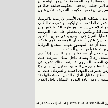
ات بمعالجة هذا الموضوع، وكان من الواضح أن
هرات 2011 ، وجزءا من المشكلة التي جعلت ردة فعل الحكومة فظيعة جدا؛ هو
بسيوني أن تقوم الحكومة بالتصرف بشكل عاجل
دما تشكلت القوى الأمنية الإيرلندية بأكثريتها،
شعرت الطائفة الكاثوليكية أنها تعرضت للظلم،
لسلام في إيرلندا، هو ظهور الكاثوليكيين وإن
ب للكاثوليكيين أن يحصلوا على هذه الفرصة،
ضايا التمييز في البحرين، في ميادين التعليم
جنس؛ ولكن، أعتقد أن الموضوع الأهم والأكثر
عتقد أن هذا الموضوع يفهمه المجتمع الدولي؛
وروبا قد عانوا من نفس المشكلة".
تودون أن تستقطبوا منها الناس، إذا أردتم
لشيعة، رجالا ونساء، داخل سلك الشرطة حيث
أن الضغط الخارجي قد ينفع، هناك تشريع في
لمتظاهرين في البحرين، نحاول أن ندعم هذا
ض تغيير في القوى الأمنية والشرطة؛ حيث أنه
سلاح أو قنابل الغاز أو الذخيرة لاستعمالها ضد
سيوني وهو إعادة التوازن للتمثيل داخل القوى
 المقال: 2015-08-28 07:35:48
عدد القراءات: 6293 قراءة |