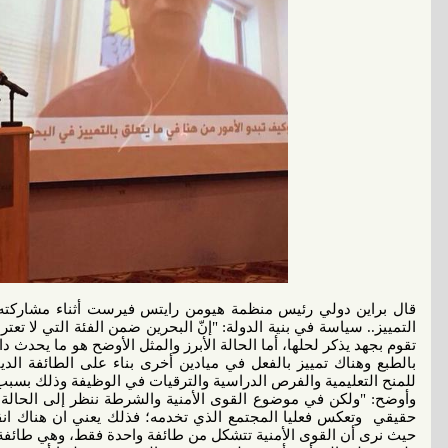
قال براين دولي رئيس منظمة هيومن رايتس فيرست أثناء مشاركته 
التمييز.. سياسة في بنية الدولة: "إنّ البحرين ضمن الفئة التي لا 
تقوم بجهد يذكر لحلها، أما الحالة الأبرز والمثل الأوضح هو ما يحدث 
بالطبع وهناك تمييز بالفعل في ميادين أخرى بناء على الطائفة ا
للمنح التعليمية والفرص الدراسية والترقيات في الوظيفة وذلك بسبب 
وأوضح: "ولكن في موضوع القوى الأمنية والشرطة ننظر إلى الحالة
حقيقي وتعكس فعليا المجتمع الذي تخدمه؛ فذلك يعني ان هناك انق
حيث نرى أن القوى الأمنية تتشكل من طائفة واحدة فقط، وهي طائفة ت