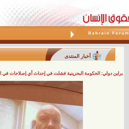
أخبار المنتدى
براين دولي: الحكومة البحرينية فشلت في إحداث أي إصلاحات في ال