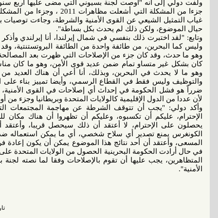
ولفت دولي إلى أنه "أوصت لجنة بسيوني التي مضى عليها أربع سنو
جزءا من المشكلة التي أشعلت مظا
غياب التمثيل الشيعي عن القوى الأمنية والشرطة، وجاءت توصيات 
حيال الموضوع، ولكن ذلك لم يحدث بكل بساطة".
وتابع: "لقد اختبرت ذلك بنفسي في شمال إيرلندا، أنا إيرلندي وأذكر عن
وليس كما البحرين، من طائفة واحدة من الطائفة البروتستنتية، وقد 
وهو ما حدث، وقد كان جزء من الإصلاحات التي ظهرت بعد المصالحة وا
كان بشكل غير متساو تمام ضمن عديد قوى الأمن، وهو ما كان مناس
وهو ما لا يحدث في البحرين، وبذلك، أنا أعي أن هناك العديد من ق
والتوظيف وليس فقط في القطاع الرسمي، وأيضا تمييز بناء على ال
ضرراً هو فشل الحكومة في إحداث أي إصلاحات في القوى الأمنية، أ
لأن عددا من الدول الإقليمية كالولايات المتحدة وبريطانيا وجزء من أ
وأكد دولي: "يجب أن تتوقف الشرطة عن مهاجمة المجتمعات التي 
الإحترام، عليكم أن تكسبوه، وعليكم أن تظهروا أن هناك مكان ل
يحصلون على الإحترام، لا أعتقد أن ذلك سيحصل قريبا، وأعتقد 
الكونغرس يمنع تصدير أي سلاح شخصي، أي ما يمكن استعماله ضد ا
المسعى، وأعتقد أن أحد نتائج هذا الموضوع يمكن أن يكون إعادة فر
في حال أرادت الحكومة البحرينية الحصول من الولايات المتحدة على ال
المتظاهرين، يجب عليها أن تقوم بالإصلاحات وفقا لما نصته لجنة ب
الأمنية".
تاريخ