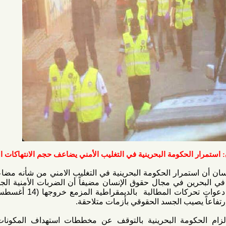
حكومة البحرينية في التغليب الأمني يضاعف حجم الانتهاكات الفظيعة
مرار الحكومة البحرينية في التغليب الامني من شأنه مضاعفة حجم
ن في مجال حقوق الإنسان مضيفاً أن الضربات الأمنية الجديدة التي
تهيئ لها الحكومة بالتزامن مع دعوات تحركات المطالبة بالديمقراطية المزمع خروجها (14 أغسطس) سوف
ب الجسد الحقوقي بأزمات متلاحقة.
مة البحرينية بالتوقف عن مخططات استهداف المكونات المدنية