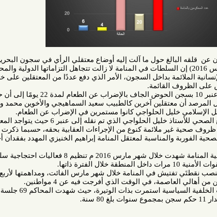
لبالغ حول ما آلت إليه أوضاع معتقلي الرأي في سجون البحرين. وقال
د في تقريره الشهري (مارس 2016) إن السلطات في المنامة لا زالت تتجاهل التزاماتها الدولية والمحلية في
ائمة بداخل السجون، الأمر الذي دفع عددًا من المعتقلين على خلفية
ف القائمة.
وأشار المرصد إلى قيام معتقلي عنبر 10 بسجن الحوض الجاف بالإضراب عن الطعام لمدة 22 يومًا إلى أن حصلوا
 معتقلين آخرين كالطبيب سعيد السماهيجي والأخوين محمد وعلي
خليل الحلواجي كانوا مستمرين في الإضراب عن الطعام.
وعبر المرصد عن قلقه من الوضع الصحي للأستاذ خليل الحلواجي الذي تم نقله إلى عنبر 6 حيث يتواجد المعتقلون
ير ملائمة كنوع من الإجراءات العقابية بحقه، حسبما ذكرت عائلته.
 والمناسبة لمعتقل المنامة إبراهيم الخنيزي المهدد بفقدان أحد عينيه
وقال المرصد أن العاصمة البحرينية المنامة شهدت خلال شهر مارس 2016 م تنظيم 8 فعاليات احتجاجية سلمية من
.
 تفتيش في المنامة خلال شهر مارس الفائت، ومداهمتها لأربع منازل
وقال المرصد أن المحاكمات ذات الخلفية السياسية استمرت بذات الوتيرة، حيث شهدت المحاكم 69 جلسة محاكمة