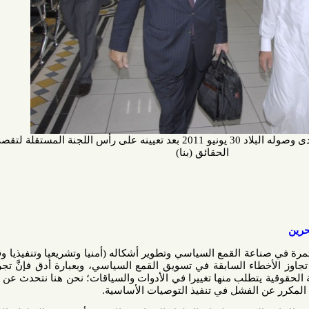
محمود شريف بسيوني لدى وصوله البلاد 30 يونيو 2011 بعد تعيينه على رأس اللجنة المستقلة لتقصي
الحقائق (بنا)
لقمع السياسي وتطوير أشكاله (أمنيا وتشريعيا وتنفيذيا وقضائيا)، لا
خطاء السابقة في تسويق القمع السياسي، وبعبارة أدق فإنَّ تجربة العشر
تطلب منها تغييرا في الأدوات والسياقات؛ نحن هنا نتحدث عن مرور عقد
الفشل في تنفيذ التوصيات الأساسية.