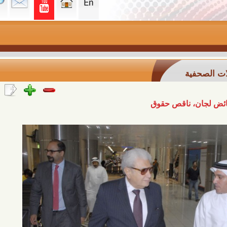
ة
 ناقص حقوق