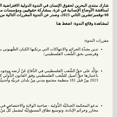
شارك منتدى البحرين لحقوق الإنسان في الندوة الدولية الافتراضية 
لمناقشة الأوضاع الإنسانية في غزة، بمشاركة حقوقيين ومؤسسات مجتمع
08 نوفمبر/تشرين الثاني 2023، وصدر عن الندوة المقررات التالية من المشاركين:
لمشاهدة وقائع الندوة: اضغط هنا
مقررات الندوة:
ندين بشدِّة الجرائم والانتهاكات التي يرتكبها الكيان الصُّهيو
وفرنسي بحق الشَّعب الفلسطيني؛
نؤكِّد على حقِّ الشَّعب الفلسطيني في الدِّفاع عَنْ أرضه ووج
باعتبارها حقٌّ أصيل للشَّعب الفلسطيني وفق القانون الدُّولي
2023 مِنْ قبل 181 منظمة مجتمع مدني مِنْ بلدان عربيَّة وأجنبيَّة؛
ندعو المحكمة الجنائيَّة الدُّولية - صاحبة الولاية والاختصاص في 
مجازر وجرائم الإبادة، وتوسيع نطاق المسؤوليَّة ليشمل كلُّ مَنْ 