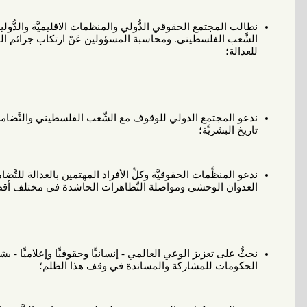
نطالب المجتمع
الحقوقي
الدُّولي والمنظمات الاقليميَّة والدُّ
الشَّعب الفلسطيني. ومحاسبة المسؤولين عَنْ ارتكاب جرائم ا
للعدالة؛
ندعو المجتمع الدولي للوقوف مع الشَّعب الفلسطيني والتَّضامن 
تاريخ البشريَّة؛
ندعو المنظَّمات الحقوقيَّة وكلِّ الأفراد المهتمين بالعدالة للت
العدوان الوحشي ومواصلة التَّظاهرات الحاشدة في مختلف أقطا
نحثُّ على تعزيز الوعي العالمي - إنسانيًّا وحقوقيًّا وإعلاميًّا -
الحكومات للمشاركة والمساندة في وقف هذا الظلم؛