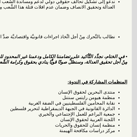
ندعو إلى تشكيل تحالف
حقوقي
دولي لدعم ومساندة الشَّعب ال
العدالة وتحقيق الانصاف وضمان عدم افلات قتلة هذا الشَّعب مِن
نطالب بالتَّحرك مِنْ أجل اتِّخاذ اجراءات قانونيَّة واقتصاديَّة 
• في الختام، نجدِّد التَّأكيد على تضامننا الكامل ودعمنا غير المحد
مِنْ أجل تحقيق العدالة، وسنظلُّ صوتًا قويًّا ينادي بحقوق وكرامة الشّ
المنظمات المشاركة في الندوة:
منتدى البحرين لحقوق الإنسان
منظمة هيومن رايتس سنتنل
نقابة المحامين الفلسطينيين في الضفة الغربية
الدائرة القانونية في الجبهة الديمقراطية لتحرير فلسطين
جمعية البراعم للعمل الإجتماعي والخيري
اللجنة العربية لحقوق الإنسان
منظمة إنسان للحقوق والحريات
مركز دراسات مكافحة الهيمنة