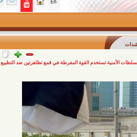
منية تستخدم القوة المفرطة في قمع تظاهرتين ضد التطبيع مع كيان