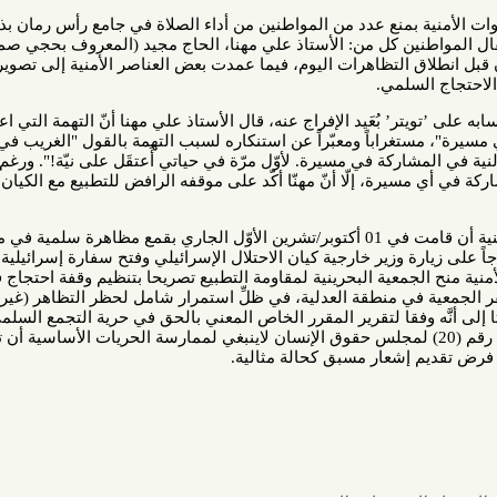
بمنع عدد من المواطنين من أداء الصلاة في جامع رأس رمان بذريعة أنَّهم
ين كل من: الأستاذ علي مهنا، الحاج مجيد (المعروف بحجي صمود)، عبد
التظاهرات اليوم، فيما عمدت بعض العناصر الأمنية إلى تصوير هويات
سلمي.
بُعَيد الإفراج عنه، قال الأستاذ علي مهنا أنّ التهمة التي اعتُقِل على
ستغراباً ومعبّراً عن استنكاره لسبب التهمة بالقول "الغريب في المسألة
مشاركة في مسيرة. لأوّل مرّة في حياتي أُعتقَل على نيّة!". ورغم إجباره
يرة، إلّا أنّ مهنّا أكّد على موقفه الرافض للتطبيع مع الكيان
يشار إلى أنَّه سبق للسلطات الأمنية أن قامت في 01 أكتوبر/تشرين الأوّل الجاري بقمع مظاهرة سلمية في منطقة
ة وزير خارجية كيان الاحتلال الإسرائيلي وفتح سفارة إسرائيلية في
البحرين. كما رفضت للسلطات الأمنية منح الجمعية البحرينية لمقاومة التطبيع تصريحا بتنظيم وقفة احتجاج في 05
 أمام مقر الجمعية في منطقة العدلية، في ظلِّ استمرار شامل لحظر التظاهر (غير معلن)
وفقا لتقرير المقرر الخاص المعني بالحق في حرية التجمع السلمي والحق
ية تكوين الجمعيات للدورة رقم (20) لمجلس حقوق الإنسان لاينبغي لممارسة الحريات الأساسية أن تكون
إشعار مسبق كحالة مثالية.