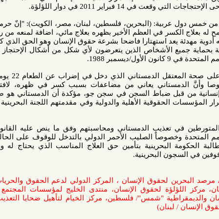
راير 2011 في دوار اللؤلؤة.
عربية: (البحرين، فلسطين، لبنان، مصر، الكويت): "إنّ حرمان معتقل
الكسر في العظم الأخير بظهره بعلاج مائي، اضافة لمنعه من رؤية طبيبه
ئة يعد استهتارا فاضحا بشرعة حقوق الإنسان وهو الحق الذي كفله المبدأ
جميع الأشخاص الذين يتعرضون لأي شكل من أشكال الإحتجاز أو السجن
 1988.
وأبدت المنظمات قلقها الشديد على صحة المعتقل الدمستاني الذي دخل في إضراب عن الطعام 22 يوما احتجاجا
لدمستاني يعاني من مضاعفات بسبب كسر في ظهره، لافتة إلى أنّ
ن قبل ضباط السجن في سجن جو، مؤكدة أن الدمستاني هو ضمن أفراد
ت الحقوقية الأهلية والدولية وفي مقدمتهم اللجنة البحرينية المستقلة
ي تعذيب الدمستاني ومحاسبتهم وفق ما ينص عليه القانون الدولي
وخصوصاً الصليب الأحمر الدولي بالتدخل للوقوف على الحالة الصحية
ومة البحرينية بتأمين حق العلاج المناسب الذي يحتاج له والكف عن
سجون البحرينية.
رين لحقوق الإنسان ، المركز الدولي لدعم الحقوق والحريات / مصر،
اللؤلؤة لحقوق الإنسان، منتدى الخليج لمؤسسات المجتمع المدني /
راطية "شمس"/ فلسطين، مركز الخيام لتأهيل ضحايا التعذيب / لبنان،
/ لبنان)