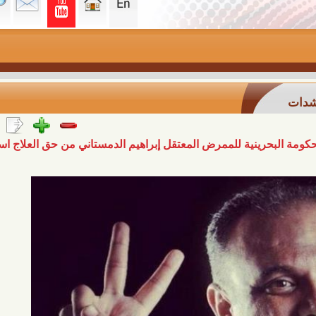
نية للممرض المعتقل إبراهيم الدمستاني من حق العلاج استهتار