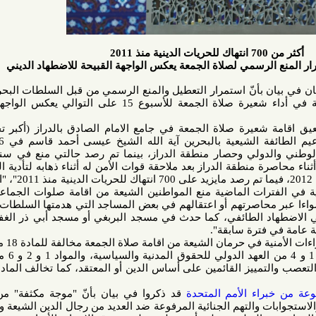
رسمي لصلاة الجمعة يعكس الواجهة القبيحة للاضطهاد الديني
بأنّ استمرار التعطيل والمنع الرسمي من قبل السلطات البحرينية لحق
المواطنين من المسلمين الشيعة في أداء شعيرة صلاة الجمعة للأسبوع 15 على التوالي يعكس الواجهة القبيحة
شعيرة صلاة الجمعة في جامع الامام الصادق بالدراز (أكبر تجمع ديني
أسبوعي) منذ اسقاط جنسية زعيم الطائفة الشيعية بالبحرين آية الله الشيخ عيسى أحمد قاسم في 2016 وفق
مرسوم ملكي مخالف للقانون الوطني والدولي وحصار منطقة الدراز، بينما تم رصد حالتي منع في سنة 2011 و
 منطقة الدراز بعد ملاحقة قوات الأمن له أثناء ذهابه لتأدية الصلاة وهو
علي عباس رضي (16 سنة) بسنة 2012، فيما تم رصد مايزيد على 700 انتهاك للحريات الدينية منذ 2011"، "اضافة إلى
رات الماضية منع المواطنين الشيعة من اقامة صلوات الجماعة (شعيرة
حاصرتهم أو اعتقالهم في بعض المساجد التي هدمتها السلطات البحرينية
 الطائفي، كما حدث في مسجد البربغي أو مسجد أبي ذر الغفاري الذي
ترة سابقة".
ولفت المنتدى إلى أنّ "هذه الإجراءات الأمنية في حرمان الشيعة من اقامة صلاة الجمعة مخالفة للمادة 18 من الإعلان
العالمي لحقوق الإنسان، والماد 1 و 4 من العهد الدولي للحقوق المدنية والسياسية، والمواد 1 و 2 و 6 من الإعلان
بشأن القضاء على جميع أشكال التعصب والتمييز القائمين على أساس الدين أو المعتقد، كما تخالف المادة 311 من
ء الأمم المتحدة
قد ذكروا في بيان بأنّ "موجة مكثفة" من عمليات
ت والتهم الجنائية المرفوعة ضد العديد من رجال الدين الشيعة والمنشدين