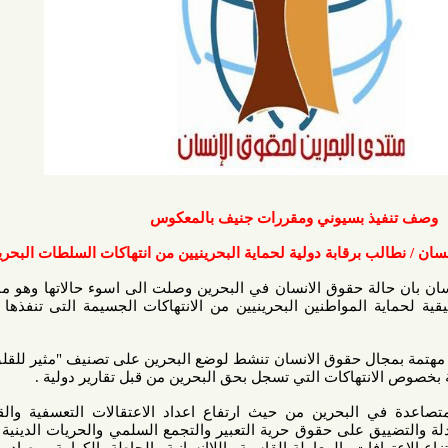
ذ بسيوني ومقررات جنيف بالمعكوس
برقابة دولية لحماية البحرينيين من انتهاكات السلطات البحرينية
ة حقوق الانسان في البحرين وصلت الى اسوء حالاتها وهو ما يستدعي
 المواطنين البحرينيين من الانتهاكات الجسيمة التى تنفذها السلطات
ال حقوق الانسان تنشط لوضع البحرين على تصنيف "مثير للقلق" وهو ما
هاكات التي تسجل بحق البحرين من قبل تقارير دولية .
ي البحرين من حيث ارتفاع اعداد الاعتقالات التعسفية والقتل العمد
 على حقوق حرية التعبير والتجمع السلمي والحريات الدينية واستمرار