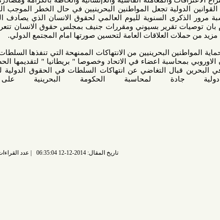
ت والمعاملة القاسية واللاإنسانية والحاطة بالكرامة ومصادرة ممارسة
ولية تجعل المواطنين البحرينيين في حال الخطر الموجب الى التدخل
ذكرى السنوية لليوم العالمي لحقوق الانسان الذي يصادف العاشر من
ات تقرير بسيوني ومقررات جنيف بمجلس حقوق الانسان تتعرض لتنفيذ
 العلاقات العامة لتحسين صورتها امام المجتمع الدولي.
نين البحرينيين من الانتهاكات الممنهحة التي تنفذها السلطات الرسمية
محاسبة اعضاء في الاتحاد وخصوصا " بريطانيا " لتقديمها الحصول على
 قبال التغاضي عن انتهاكات السلطات في الحقوق الدولية للمواطنين
دة لمحاسبة الحكومة البحرينية على هذه
ات.
تاريخ المقال: 2014-12-12 06:35:04
عدد القراءات: 6093 قراءة |