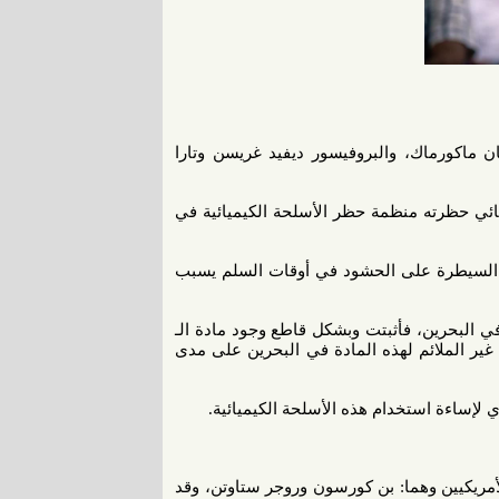
يطلب البروفيسور داميان ماكورماك، والبروفيسور ديفيد غريسن وتارا
chlorobenzylidene) (، هو سلاح كيميائي حظرته منظمة حظر الأسلحة الكيميائية في
 السيطرة على الحشود في أوقات السلم يسبب
في البحرين، فأثبتت وبشكل قاطع وجود مادة الـ
 إلى الاستخدام غير الملائم لهذه المادة في البحرين على مدى
لإساءة استخدام هذه الأسلحة الكيميائية.
ي عام 1928 من قبل اثنين من الأمريكيين وهما: بن كورسون وروجر ستاوتن، وقد