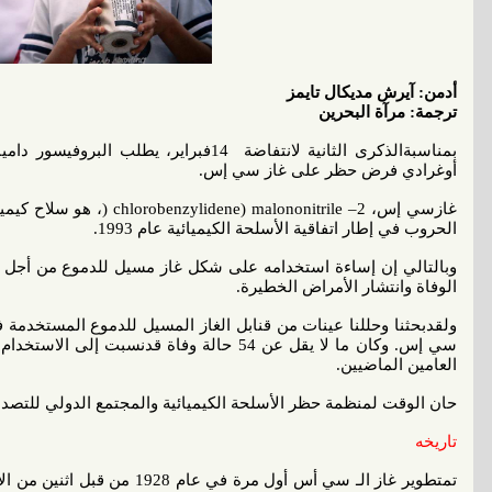
أدمن: آيرش مديكال تايمز
ترجمة: مرآة البحرين
بمناسبةالذكرى الثانية لانتفاضة 14فبراير، 
أوغرادي فرض حظر على غاز سي إس.
غازسي إس،  malononitrile –2
الحروب في إطار اتفاقية الأسلحة الكيميائية عام 1993.
وبالتالي إن إساءة استخدامه على شكل غاز مسيل للدموع من أجل
الوفاة وانتشار الأمراض الخطيرة.
ولقدبحثنا وحللنا عينات من قنابل الغاز المسيل للدموع المستخدمة 
سي إس. وكان ما لا يقل عن 54 حالة وفاة قدنسبت
العامين الماضيين.
حان الوقت لمنظمة حظر الأسلحة الكيميائية والمجتمع الدولي للتصدي 
تاريخه
تمتطوير غاز الـ سي أس أول مرة ف