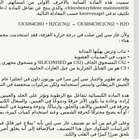
تكثيف تدعى knoevenagel حسب المعادلة التالية:
ClC6H4CHO + H2C(CN)2 → ClC6H4CHC(CN)2 + H2O
ولأن غاز سي إس صلب في درجة حرارة الغرفة، فقد استخدمت مجموعة 
هباء :
• تذاب وترش بهيْتها المذابة
• تذوب في المذيبات العضوية
• CS2 المسحوق الجاف (CS2 هو SILICONISED و مسحوق مجهري ينتج عن CS)؛
• CS هو من القنابل الحرارية من جيل الغازات الحامية.
الجيش البريطاني واستمر استخدامه ولكن بتركيزات منخفضة في الت
هذه المادة الكيميائية تتفاعل مع الرطوبة وتؤثر على الجلد والعيني
إرادة. وعادة ما يكون الآثر حرقةً ودموعًا في العينين، والسعال الكثي
وحرقة في الجفنين والأنف والحلق، وارتباكًا، ودوخة وصعوبة في الت
/ أو أنه يصبح محترقًا كحرقة الشمس. وعند استخدام كميات كبيرة، يمك
وعلى الرغم من أنه تم تصنيف غاز سي إس بأنه "سلاح غير قاتل في
الدراسات الشكوك حول هذا التصنيف. فبالإضافة إلى أنه يخلق أضرارًا
يلحق ضررًا كبيرًا في القلب والكبد.