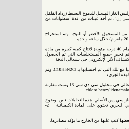
س الغاز المسيل للدموع البسيط (رذاذ الفلفل
ذ "سي إن"، تم أخذ عينات من عدة أسطوانات من
حليل خمس عينات، تحتوي على 1 إلى 5,1 غرامات من المسحوق الأخضر أو البيج. وتم استخراج
تم تصفية المستخرج وتبخيره على ضغط منخفض (درجة حرارة الحمام 40 درجة مئوية) لانتاج كمية كبيرة من مادة
 وتم فحص جميع المستخلصات التي تم الحصول
شاف الآثر الإلكتروني جي سيعالي الدقة.
وأكدت التحاليل وجود جزيئات الأيون بوزن 188.0135 بالضبط تماشيا مع تلك التي تم احتسابها بـ C10H5N2Cl. وتم
لهذه الجزيء.
تم فحص المستخرجات بواسطة التحليل الطيفي أن أم أر ذات حقل عالي في محلول سي دي سي 13 وتمت مقارنة
اثل لتلك التي نشره غاز سي إس الأصلي. هذه التحليلات تبين بوضوح
أن قنابل الغاز المسيل للدموع التي استخدمت على نطاق واسع في البحرين تحتوي على المادة الكيميائية 2-
بعضها كتب عليها من الخارج ما يؤكد مصادرها.