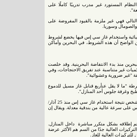
ام المستورد غير مدرب تدريبًا كاملًا على
ة".
لتالي فهي غير ملزمة بالقيود المفروضة على
والصومال وسوريا.
يميائية واستخدام غاز سي إس فيها يخضع لشروط
ن الواضح أن هذه الشروط، في البحرين وأماكن
ن منذ بدء الانتفاضة البحرينية. وقد خلصت
يات غير متناسبة عند تفريق الاحتجاجات، وفي
ة "غير ضرورية وعشوائية".
ة "ما لا يقل عنأربع قنابل غاز مسيل للدموع
خ وغرفة جلوس أحد المنازل".
وفق النشطاء المعارضة وأسر المتوفِين، فقد قتل ما لا يقل عن 54 شخص نتيجة استخدام غاز سي إس منذ 25 آذار/
ي إس على سرعة عالية من بندقية معدلة. ويقال إن
م إطلاقه بشكل متكرر مباشرة داخل المنازل.
ركيزات العالية جدًا من السم هم الأكثر عرضة
لتركيزات العالية للغاز.