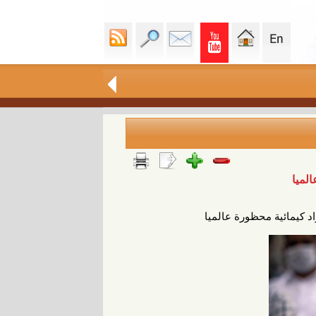
لميا
 كيمائية محظورة عالميا