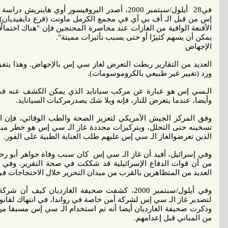
في28 أيلول/سبتمبر 2000، أصدر البروفيسور أوي ه
إس من قبل الـ أف بي آي في مجمع الكرمل ماونت (فرع دايفيديان) في
الأقنعة الواقية من الغازات عند محاصرة المحتجين فإن "هناك احتمال
يمكن أن يسهم كثيرًا أو حتى يسبب تأثيرات مميتة".
الإجهاض
العديد من التقارير ربطت التعرض لغاز سي إس بالإجهاض. وهذا يتفق م
ورد (تغيير غير طبيعي بالكروموسومات).
الـسي إس هو عبارة عن مركب سيانايد الذي يمكن الكشف عنه في الأ
وأيضا، عندما يتعرض للنار، فإنه وبلا شك يصدرمركبات السيانايد.
وفق المركز الجيش الأمريكي لتعزيز الصحة والطب الوقائي، فإن ا
تسخينه حتى التحلل، وبتركيزات محددة غاز الـ سي إس هو خطر مباش
الذين تعرضوالغاز الـ سي إس عليهم طلب العناية الطبية على الفور.
من أن قوات الدفاع الإسرائيلية قد شككت في صحة التقرير. وفي 
العديد من المتظاهرين بالقرب من ميدان التحرير خلال الاحتجاجات في تشر
لتصدير غاز الـ سي إس لشركة أمن خاصة في رواندا، في انتهاك لقانون
وذكرت صحيفة الغارديان أيضا أنه تم استخدام الـ سي إس مسبقا من ق
من المباني قبل إعدامهم.