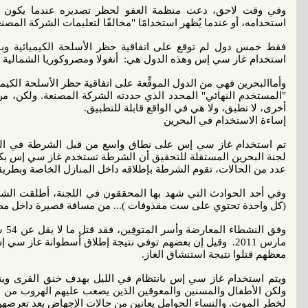
وفي وقت لاحق، دعت منظمة العفو لحظر تصديره عندما يكون النظ
استخدامه، أو عندما يُظهر استخدامًا "مخالفًا لتعليمات الشركة المصنع
فقط خمس دول لم توقع على اتفاقية حظر الأسلحة الكيميائية وبا
استخدام غاز سي إس وهذه الدول هي: أنغولا ومصروكوريا الشمالية 
وأماالبحرين فهي من الدول الموقِّعة على اتفاقية حظر الأسلحة الك
"المستخدم النهائي" المحدد الذي حددته الشركة المصنعة. ولكن، م
أخرى، لا تطبق، ولا هي في الواقع قابلة للتطبيق.
إساءة الاستخدام في البحرين
تم استخدام غاز سي إس على نطاق واسع من قبل الشرطة في البحري
لجنة البحرين المستقلة للتحقيق أن الشرطة تستخدم غاز سي إس بكم
عدد من الحالات، تقوم الشرطة بإطلاقه داخل المنازل الخاصة وبطريق
وفي أحد الحوادث التي شهد بها المحققون في اللجنة، أطلقت الشرط
(كل واحدة تحتوي على ست مقذوفات )... من مسافة قصيرة داخل مطب
مارس 2011. وقيل إن بعضهم توفي نتيجة إطلاق أسطوانة غاز س
معظهم قتلوا نتيجة استنشاق الغاز.
ويتم استخدام غاز سي إس بانتظام في الليل بهدف خنق القرى ويت
ولكن الأطفال والمسنين والمعوقين الذين يصعب عليهم الهروب من الت
لخطر الموت. والنساء الحوامل يعانين من حالات الإجهاض بعد تعرضهن ل