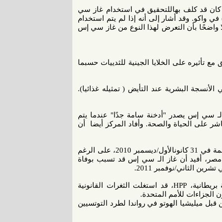
اينريش دراسة كان قد كلف بهاللتحقيق في استخدام غاز سي
 واكو. وقد أشار إلى أنه إذا لم يتم استخدام
ًا واضحًا بأن التعرض لهذا النوع من غاز سي إس
ع تأثيره على الخلايا الجينية للثدييات حسبما
نسجة البشرية عند التأيض ( تمثيله غذائيا).
لـ سي إس يصدر "أدخنة سامة جدًا" عندما يتم
ر على الحياة والصحة. وأفاد المركز أيضا أن
وفي إسرائيل، أفيد أن غاز الـ سي إس كان سبب وفاة جواهر أبو رحمة في 31 كانونالأول/ديسمبر 2010، على الرغم
مصر، أفيد أن غاز الـ سي إس قد تسبب بوفاة
ين الثاني/نوفمبر 2011.
وفي أيلول/سبتمبر 2000، كشفت صحيفة الغارديان كيف أن شركة بريطانية، HPP، قد استغلت الثغرات القانونية
 الجزاءات للأمم المتحدة.
بل ميليشيا الهوتو في رواندا لطرد التوتسيين