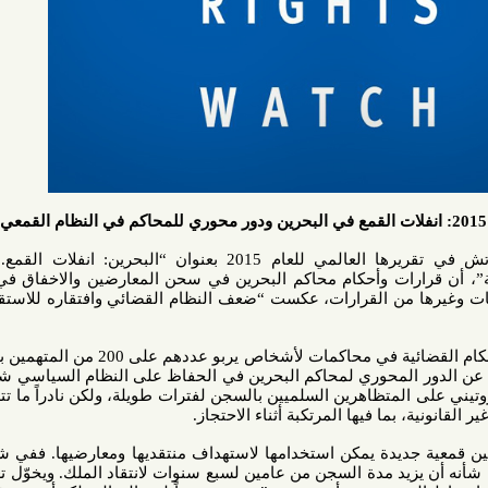
أكدت منظمة هيومن رايتس واتش في تقريرها العالمي للعام 2015 بعنوان “البحرين: انفلات القمع.. وملاحقة
رات وأحكام محاكم البحرين في سحن المعارضين والاخفاق في محاسبة
 من القرارات، عكست “ضعف النظام القضائي وافتقاره للاستقلال”، كما
وأوضحت المنظمة، أن تحليلاً للأحكام القضائية في محاكمات لأشخاص يربو عددهم على 200 من المتهمين بتهم تتعلق
المحوري لمحاكم البحرين في الحفاظ على النظام السياسي شديد القمع
لمتظاهرين السلميين بالسجن لفترات طويلة، ولكن نادراً ما تتم محاكمة
بما فيها المرتكبة أثناء الاحتجاز.
دة يمكن استخدامها لاستهداف منتقديها ومعارضيها. ففي شهر أبريل،
د مدة السجن من عامين لسبع سنوات لانتقاد الملك. ويخوّل تعديل على