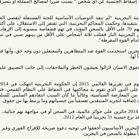
جنسية عن أي شخص ” يسبب ضرراً لمصالح المملكة أو يتصرف بطريقة
 “لم تنفذ التوصيات الأساسية للجنة المستقلة لتقصي الحقائق في
البحرين لعام 2011 والتي تعهدت بتنفيذها. وحكمت المحاكم البحرينية، التي تفتقر إلى الاستقلال، على أكثر من 200
لسجن لفترات طويلة، منهم 70 على الأقل بالسجن المؤبد، في تهم فضفاضة منسوبة إلى الإرهاب أو الأمن
 النار فقتلت ثلاثة أشخاص على الأقل من بينهم صبي في سن الرابعة
لمفرطة”.
مت القوة ضد المتظاهرين والمعتقلين دون وجه حق، وأنها قتلت أفرادا
 لازالوا يعيشون الخطر والملاحقات، إلى جانب التضييق على الاحزاب
وقالت هيومن رايتس ووتش اليوم في تقريرها العالمي 2015 إن الحكومة البحرينية انتهكت في 2014 الحقوق
الذي تقوم به محاكمها في الحفاظ على النظام القمعي. فتم اعتقال
ة السياسية، وغالباً ما كان السبب انتقادهم السلمي للسلطات، كما
د المنتقدين تعسفياً من جنسياتهم وما يرتبط بها من حقوق.
وجود 4 مصورين خلال 2014 حائزين على جوائز عالمية، في السجن أو في مواجهة تهم جنائية.. كما لفتت
20.
ساسيون أخفقوا في توجيه دعوةٍ صريحة للإفراج الفوري وغير المشروط