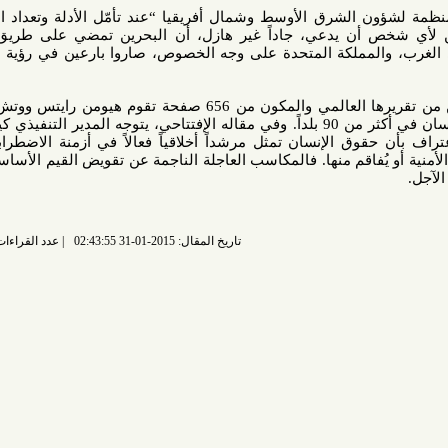
الشرق الأوسط وشمال أفريقيا “عند تأمّل الأدلة وتعداد الانتهاكات،
ن يدعي، جاداً غير هازل، أن البحرين تمضي على طريق الإصلاح.
مملكة المتحدة على وجه الخصوص، صاروا بارعين في رؤية ما يريدون
وفي النسخة الخامسة والعشرين من تقريرها العالمي والمكون من 656 صفحة تقوم هيومن رايتس ووتش بمراجعة
الممارسات المتعلقة بحقوق الإنسان في أكثر من 90 بلداً. وفي مقاله الإفتتاحي، يتوجه المدير التنفيذي كينيث روث
وق الإنسان تمثل مرشداً أخلاقياً فعالاً في أزمنة الاضطرابات، وبأن
يُفاقم منها. فالمكاسب العاجلة الناجمة عن تقويض القيم الأساسية للحرية
تاريخ المقال: 2015-01-31 02:43:55
عدد القراءات: 6516 قراءة |