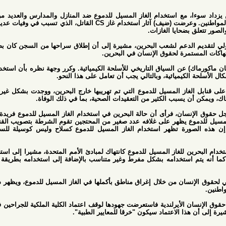
مع استخدام الغاز المسيل للدموع ضد المنازل والمدارس والعديد من المجالات
الأخرى، مما يتسبب في الخطر على المواطنين. وعرضت (ضيف) آثار استخدام غاز CS القاتل، الذي تسبب في وفيات عديدة بالإضافة
ضحايا الغازات.
الدعم لشعب البحرين، مشيرة إلى أن إطلاق سراحها من السجن كان بضغط دولي،
مرة لحقوق الإنسان في البحرين.
عن السياق التاريخي للأسلحة الكيميائية. وكرر وجهة نظره بأن استخدام البحرين
يميائية، وبالتالي يجب أن تعامل على هذا النحو.
غاز المسيل للدموع التي تم تهريبها خارج البحرين، ووجدت بشكل غير حاسم أنها
سان، فرأى أن حالة البحرين في استخدام الغاز المسيل للدموع فريدة من نوعها،
 يظهر على غلافه عدد صغير من المحتجين تقوم الشرطة بتصويب القنابل الغازية
ورة تظهر استخدام الغاز المسيل للدموع كسلاح وليس كوسيلة للسيطرة على
 للغاز المسيل للدموع كانتهاك لمبادئ الأمم المتحدة، مشيرا إلى استخدامه على
 استخدامه بشكل مفرط وغير متناسب بالإضافة إلى استخدامه بطريقة دون اعتبار
نسان من خلال إغراق مناطق بأكملها في الغاز المسيل للدموع، ويظهر ذلك سياسة
لأيرلندية فاستعرضت جهودها لوقف اعتماد الكلية الملكية للجراحين في البحرين
 الاعتماد سيكون "خرقا للمعايير الطبية".