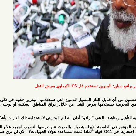
تستخدم غاز CS الكيماوي بغرض القتل
قنابل الغاز المسيل للدموع التي تستخدمها البحرين تشبه في تكوينها الأسلحة
 تستخدمها بغرض القتل من خلال إغراق المناطق السكنية أو توجيه القنابل نحو
اهضة العنف "برافو" أدان النظام البحريني لاستخدامه تلك الغازات بأشكال مميتة.
العاصمة الإيرلندية دبلن بالحديث عن تعرضها للتعذيب لمجرد علاج المتظاهرين،
ونقلت عن ضابط رفيع المستوى أثناء احتجازها في 2011 قوله "لماذا قمت بمساعدة هؤلاء الحيوانات؟ الآن لن تري ضوء الشمس