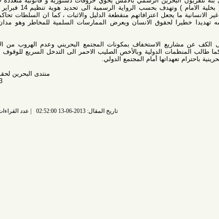
ن البحرين الرسمي بالامس يحوي خروقات دستورية و قانونية متعددة لا سيما بان
المعتقلين في هذه الخلية المسماة ( بخلية الامام ) وتهدف بحسب الرواية الرسمية الى تحديد هوية تنظيم 14 فبراير قد تعرضوا
 ما يجعل اعترافاتهم منقطعة الدليل والاثبات ، كما ان السلطات تحاكمهم بقانون
يرا لحقوق الانسان ويعرض الممارسات السلمية للمخاطر وهو مدان من جميع
مشاريع الاستخفاف بمكونات المجتمع البحريني وعدم الهروب من الاستحقاقات
لمنظمات الدولية وبالأخص الصليب الاحمر الى التدخل السريع للوقوف على الوضع
 تعهداتها أمام المجتمع الدولي.
منتدى البحرين لحقوق الانسان
13/6/2013م
تاريخ المقال: 2013-06-13 02:52:00
عدد القراءات: 7610 قراءة |