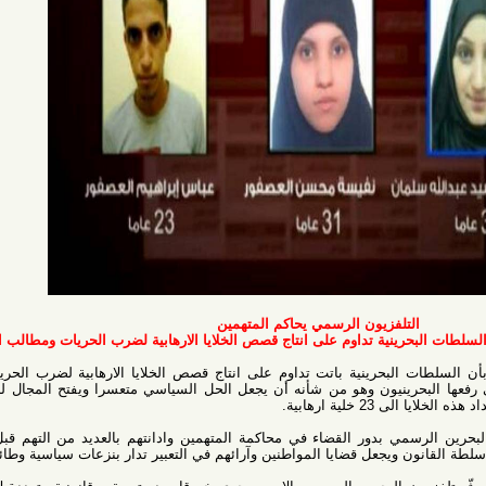
تلفزيون الرسمي يحاكم المتهمين
ينية تداوم على انتاج قصص الخلايا الارهابية لضرب الحريات ومطالب الاصلاح
البحرينية باتت تداوم على انتاج قصص الخلايا الارهابية لضرب الحريات وحقوق
رينيون وهو من شأنه أن يجعل الحل السياسي متعسرا ويفتح المجال لبروز أزمات
رهابية.
مي بدور القضاء في محاكمة المتهمين وادانتهم بالعديد من التهم قبل ان يصدر
 ويجعل قضايا المواطنين وآرائهم في التعبير تدار بنزعات سياسية وطائفية.