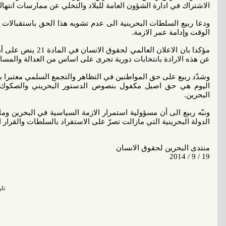
الاشتراك في ادارة الشؤون العامة للبلاد والتخلي عن ممارسات انته
ودعا ربيع السلطات البحرينية الى عدم تشويه هذا الحق باستقبالات 
الوقت وإدامة عمر الازمة.
مؤكدا بان الاعلان الع
عن هذه الارادة بانتخابات دورية تجرى على اساس من العدالة والمساو
وشدّد ربيع على حق المواطنين في التظاهر والتجمع السلمي معتبرا 
اليوم هي حق اصيل مكفول بنصوص الدستور البحريني والصكوك ال
البحرين.
ونبّه ربيع الى أن مسؤولية استمرار الازمة السياسية في البحرين و
الدولة البحرينية التي مازالت تصرّ على الاستفراد بالسلطات والقرار
منتدى البحرين لحقوق الانسان
19 / 9 / 2014
تاريخ