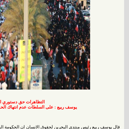
التظاهرات حق دستوري ا
يوسف ربيع : على السلطات عدم انتهاك الح
قال يوسف ربيع رئيس منتدى البحرين لحقوق الانسان ان الحكومة البح