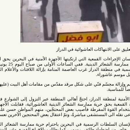
نتهاكات العاشوائية في الدراز
ت القمعية التي ارتكبتها الأجهزة الأمنية في البحرين بحق المواطنين
الذين عبّروا عن حقّهم في حرية ممارسة الشعائر الدينية. ففي الساعات الأولى من صباح اليوم 25 يونيو/ حزيران
نطقة الدراز غرب العاصمة المنامة بإزالة اللافتات والأعلام العاشورائية
اشوراء.
جسّم فنّي على شكل مرقد مقدّس من مقامات أهل البيت (عليهم السلام)
.
نطقة الدراز، احتجّ أهالي المنطقة عبر النزول إلى الشوارع في مسيرة
 حرية ممارسة الشعائر الدينية العاشورائية، فقابلت الأجهزة الأمنية
وة المفرطة فأصيب بعض المحتجّين، منهم المواطن حسن علي العنفوز
المستشفى مباشرةً، وتمّ اعتقال بعض المحتجين الآخرين تعسفياً.
ات الرسمية في البحرين باحترام حرية ممارسة الشعائر الدينية لدى
 اضطهاد طائفي رسمي، كما يطالب بالافراج الفوري وغير المشروط عن