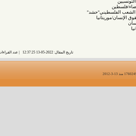
ن
فلسطيني"حشد"
موريتانيا
تاريخ المقال: 2022-05-13 12:37:25
عدد القراءات: 3317 قراءة |