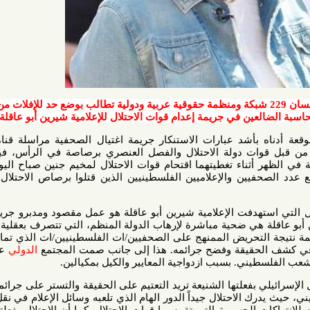
كة ومنظمة حقوقية عربية ودولية تطالب بوضع حد للإفلات من العقاب
ين في جريمة إعدام قوات الاحتلال للإعلامية شيرين أبو عاقلة
بأشد عبارات الاستنكار جريمة اغتيال الصحفية مراسلة قناة الجزيرة
وات دولة الاحتلال والفصل العنصري برصاصة في الرأس، فيما أصيب
ء تغطيتهما اقتحام قوات الاحتلال لمخيم جنين صباح اليوم الأربعاء
الموافق 11/5/2022، وبذلك ارتفع عدد الصحفيين والإعلاميين الفلسطينيين الذين قتلوا برصاص الاحتلال إلى (83)
هدفت الإعلامية شيرين أبو عاقلة هو عمل مقصود ومدبرو جريمة اغتيال
 هي ضحية مباشرة لإرهاب الدولة المنظم، التي تتصرف بعقلية العصابات
لتحريض الممنهج على الصحفيين/ات الفلسطينيين/ات الذي تمارسه دولة
حقيقة وفضح جرائمه. هذا إلى جانب صمت المجتمع
الدولي
على جرائم
طيني. بسبب ازدواجية المعايير والكيل بمكيالين.
بفعلتها الشنيعة تريد التعتيم على الحقيقة والتستر على جرائمها البشعة
الاحتلال جيداً الدور الهام الذي تلعبه وسائل الإعلام في نقل الحقيقة