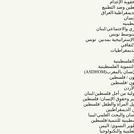
م
تطبيع
لعراق
عي/لبنان
س
ة بمدنين تونس
ت
لسطينية
رب(
ASDHOM
)
ن
ن
ل فلسطين/لبنان
لإنسان/ فلسطين
والطفل /فلسطين
يين
العلمي/ليبيا
نمية/فلسطين
/ اليمن
نولوجيا