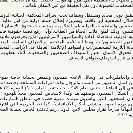
 الجسيمة التي تقوم بها قوات الاحتلال. كما أن الاحتلال بفعلته الشنيعة
يلولة دون نقل الحقيقة من عين المكان للعالم .
حايد ومستقل وشفاف تحت إشراف المحكمة الجنائية الدولية للوقوف
ة أبو عاقلة، وبضرورة إطلاق حملة دولية من قبل نقابة الصحفيين
المنظمات الدولية غير الحكومية ومؤسسات حقوق الإنسان الفلسطينية
لمنع إفلات الجناة من العقاب. وإلى رفع قضية حقوقية قانونية بشأن
 لمقاضاة القادة والسياسيين الإسرائيليين الذين يحرضون علانية على قتل
فيون/ات. ومطالبة الأمم المتحدة والأطراف السامية المتعاقدة على
ة للصحفيين/ات والطواقم الإعلامية العاملة في الأراضي المحتلة
.
وكذلك
سان اعتبار استهداف الصحفيين والصحفيات أثناء تغطيتهم النزاعات
تهداف طواقم الإسعاف.
ن/ات في وسائل الإعلام يتمتعون ويتمتعن بحماية خاصة بموجب أحكام
القانون الدولي الإنساني مثلهم/هن كمثل المدنيين من النساء والرجال وقت النزاعات المسلحة وخاصة المادتين (51
و79) من البروتوكول الأول الإضافي إلى اتفاقيات جنيف لعام 1949، حيث تنص المادة (51) الفقرة (2) على حماية
لمدنيون بوصفهم هذا وكذا الأشخاص المدنيون محلاً للهجوم ). كما تنص
الصحفيين الذين يباشرون مهمات مهنية خطرة في مناطق المنازعات المسلحة
ة بمقتضى أحكام الاتفاقيات)، كما تعد الجريمة التي اقترفتها قوات
الاحتلال بحق الصحفية أبو عاقلة انتهاكاً صارخاً لقرار مجلس الأمن الدولي رقم(2222) الخاص بحماية الصحفيين/ات،