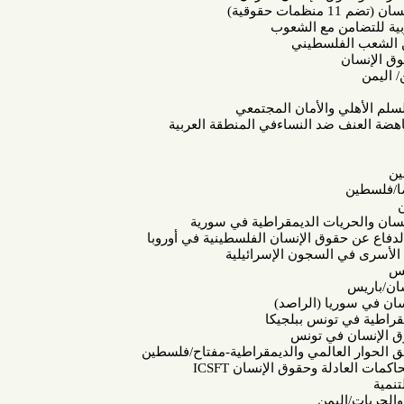
ن مع الشعوب
فلسطيني
 والأمان المجتمعي
ضد النساءفي المنطقة العربية
ات الديمقراطية في سورية
وق الإنسان الفلسطينية في أوروبا
 السجون الإسرائيلية
يا (الراصد)
تونس ببلجيكا
في تونس
لعالمي والديمقراطية-مفتاح/فلسطين
دلة وحقوق الإنسان
ICSFT
يمن