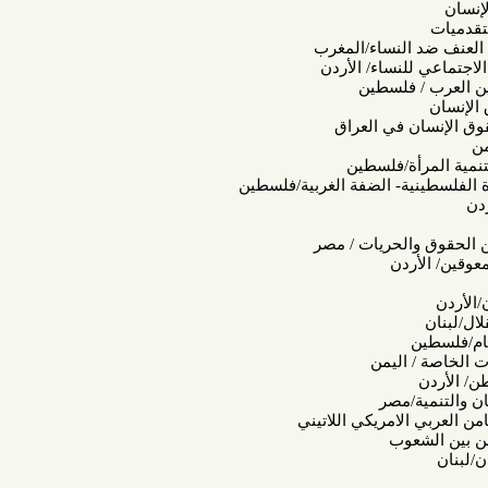
النساء/المغرب
نساء/ الأردن
فلسطين
 في العراق
ة/فلسطين
ية- الضفة الغربية/فلسطين
الحريات / مصر
دن
اليمن
/مصر
امريكي اللاتيني
وب