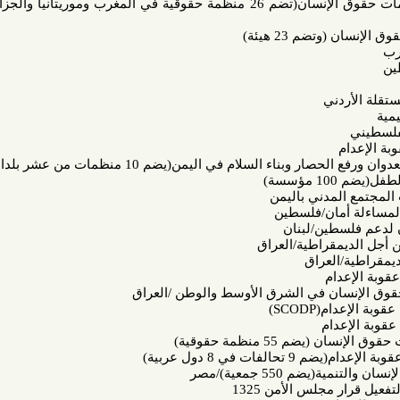
التنسيقية المغاربية لمنظمات حقوق الإنسان(تضم 26 منظمة حقوقية في المغرب وموريتانيا والجزائر وتونس
 23 هيئة)
ني
سلام في اليمن(يضم 10 منظمات من عشر بلدان عربية)
مدني باليمن
مان/فلسطين
ين/لبنان
قراطية/العراق
لعراق
م
ن في الشرق الأوسط والوطن /العراق
ام(
SCODP
)
ام
نظمة حقوقية)
 دول عربية)
 جمعية)/مصر
لس الأمن 1325