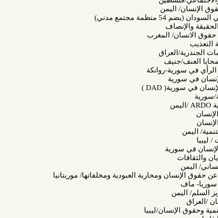
/فلسطين
/ اليمن
ع مدني)
إنصاف
سان/ المغرب
/العراق
/جنيف
رية-روانكة
ورية
سورية(
DAD
)
ليمن
سورية
ات
سان ومحاربة العبودية ومخلفاتها/ موريتانيا
يمن
إنسان/ليبيا