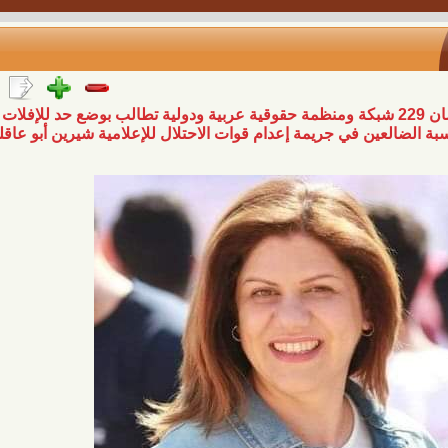
 منتدى البحرين لحقوق الانسان 229 شبكة ومنظمة حقوقية عربية ودولية تطالب بوضع حد للإفلات من
 في جريمة إعدام قوات الاحتلال للإعلامية شيرين أبو عاقلة