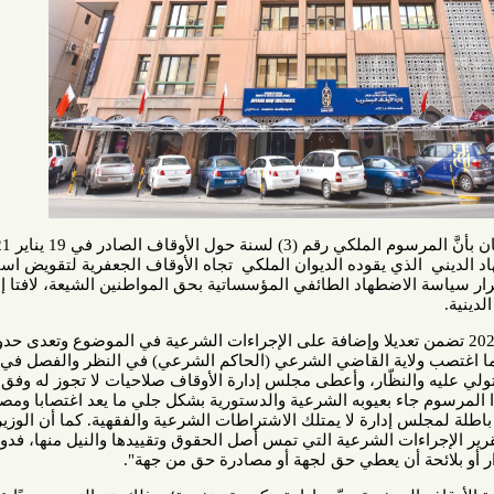
قال منتدى البحرين لحقوق الإنسان بأنَّ المرسوم الملكي رقم (3) لسنة حول الأوقاف الصادر في 19 يناير 2021 يأتي
ي يقوده الديوان الملكي تجاه الأوقاف الجعفرية لتقويض استقلالية
ضطهاد الطائفي المؤسساتية بحق المواطنين الشيعة، لافتا إلى أنَّه
 المرسوم رقم 3 لسنة 2021 تضمن تعديلا وإضافة على الإجراءات الشرعية في الموضوع وتعدى حدود
لاية القاضي الشرعي (الحاكم الشرعي) في النظر والفصل في
النظّار، وأعطى مجلس إدارة الأوقاف صلاحيات لا تجوز له وفق مقررات
اء بعيوبه الشرعية والدستورية بشكل جلي ما يعد اغتصابا ومصادرة لحق
دارة لا يمتلك الاشتراطات الشرعية والفقهية. كما أن الوزير المعني
اءات الشرعية التي تمس أصل الحقوق وتقييدها والنيل منها، فدور الوزير
ة أن يعطي حق لجهة أو مصادرة حق من جهة".