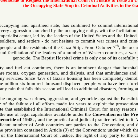
Crime of Genocide to Request the International Court of Justic
the Occupying State Stop its Criminal Activi
Israel, the occupying and apartheid state, has continued to commit 
people. In every aggression launched by the occupying entity, with the
the global imperialist center, led by the leaders of the United States
its leaders, soldiers, and settlers - do not hesitate to commit war c
Palestinian people and the residents of the Gaza Strip. From October
complicity and facilitation of the leaders of a number of Western cou
genocide. The Baptist Hospital crime is only one of 
As electricity and fuel cut continues, there is an imminent danger 
intensive care rooms, oxygen generation, and dialysis, and that amb
providing any services. Since 42% of Gaza's housing has been comp
there are one million six hundred thousand displaced people who h
any rain that falls this season will lead to additional disa
In view of the ongoing war crimes, aggression, and genocide against 
and in view of the failure of all efforts made for years to exploit
Rome Statute that established the International Criminal Court, for
we call for the use of legal capabilities available under the
Conventio
Crime of Genocide of 1948
, ,
and the practical and judicial practice 
and a significant number of Arab countries are parties to the Conv
regarding the provision contained
in Article (9) of the Convention; u
jurisdiction of the International Court of Justice, the right of any pa