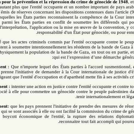
Convention pour la prévention et la répression du crime de génoci
rapporte, d'autant plus que l'entité occupante et un nombre important
et n'ont pas émis de réserves concernant les dispositions contenues dan
en vertu desquelles les États parties reconnaissent la compétence de 
toute partie parmi les États parties en conflit de soumettre les diff
concernant l'interprétation, l'application ou la mise en œuvre de la con
responsabilité d'un État pour génocide,
Étant donné que les actes criminels commis par l'entité occupante c
Gaza consistent à soumettre intentionnellement les résidents de la ba
à détruire physiquement la population de la bande de Gaza, en tout ou
qui est l’expression d’une dé
Premièrement :
Que n'importe lequel des États parties à l'accord su
islamiques, prenne l'initiative de demander à la Cour international
exigeant que l'entité d'occupation et d'apartheid mette fin à 
Deuxièmement :
intenter une action en justice contre l'entité occupan
ou s'est associé à elle pour commettre un génocide contre le peuple 
tenir internation
Troisièmement:
que les pays prennent l'initiative de prendre des mes
contre ceux qui se sont associés à elle ou ont facilité la commission
compris un boycott économique de l'entité, la rupture des relati
reconnaitre tout fait accomp