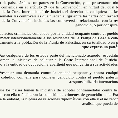
significativo de países árabes son partes en la Convención, y no p
disposición contenida en el artículo (9) de la Convención; en virt
jurisdicción de la Corte Internacional de Justicia, el derecho de cua
conflicto a someter las controversias que puedan surgir entre las parte
o ejecución de la Convención, incluidas las controversias relacion
genocidio, o
Dado que los actos criminales cometidos por la entidad ocupante con
implican someter intencionadamente a los residentes de la Franja 
destruir físicamente a la población de la Franja de Palestina, en su t
que exp
Primero:
Que cualquiera de los estados parte del mencionado acuerd
islámicos, tomen la iniciativa de solicitar a la Corte Internacio
exigiendo a la entidad de ocupación y apartheid que ponga fin a su
Segundo:
Presentar una demanda contra la entidad ocupante y co
apoyado o coludido con ella para cometer genocidio contra el pu
responsabilizar
Tercero:
Que los países tomen la iniciativa de adoptar contramedi
confabularon con ella o facilitaron la comisión de crímenes de genoc
económico a la entidad, la ruptura de relaciones diplomáticas con ell
realista