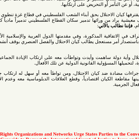
ر أو التحريض على ارتكابها.
ن الاحتلال بحق أبناء الشعب الفلسطيني في قطاع غزة تنطوي على إخضاع
ورائها تدمير سكان القطاع الفلسطيني تدميراً مادياً كلياً أو جزئياً،
 بالآتي
:
اقية المذكورة، وفي مقدمتها الدول العربية والإسلامية الأطراف، إلى
 مستعجل يطالب كيان الاحتلال والفصل العنصري بوقف أنشطته الجرمية
ة ساهمت وأيدت وتواطأت معه على ارتكاب الإبادة الجماعية بحق أبناء
ولية القانونية الدولية عن تلك الأفعال.
ة ضد كيان الاحتلال، ومن تواطأ معه أو سهل له ارتكاب جرائم الإبادة
كيان اقتصادياً، وقطع العلاقات الدبلوماسية معه وعدم الاعتراف بأي
Human Rights Organizations and Networks Urge States Parties 