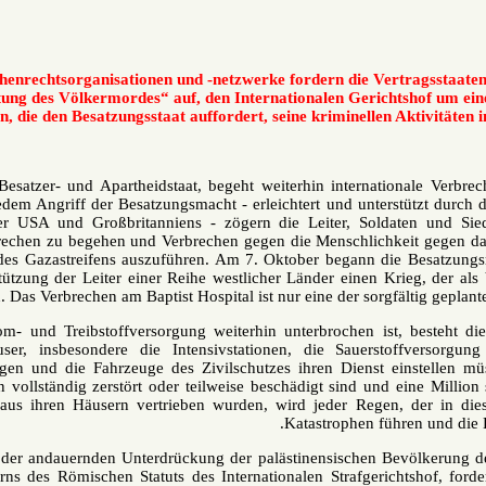
Menschenrechtsorganisationen und -netzwerke fordern die Ve
Verhütung des Völkermordes“ auf, den Internationalen Geric
ersuchen, die den Besatzungsstaat auffordert, seine kriminellen
Israel, der Besatzer- und Apartheidstaat, begeht weiterhin internat
Volk. Bei jedem Angriff der Besatzungsmacht - erleichtert und unter
Führung der USA und Großbritanniens - zögern die Leiter, Soldat
Kriegsverbrechen zu begehen und Verbrechen gegen die Menschlichk
Bewohner des Gazastreifens auszuführen. Am 7. Oktober begann di
und Unterstützung der Leiter einer Reihe westlicher Länder einen 
kann. Das Verbrechen am Baptist Hospital ist nur eine der sorg
Da die Strom- und Treibstoffversorgung weiterhin unterbrochen ist
Krankenhäuser, insbesondere die Intensivstationen, die Sauers
Krankenwagen und die Fahrzeuge des Zivilschutzes ihren Dienst
Gazastreifen vollständig zerstört oder teilweise beschädigt sind u
gewaltsam aus ihren Häusern vertrieben wurden, wird jeder Regen, 
Katastrophen fü
Angesichts der andauernden Unterdrückung der palästinensischen B
des Scheiterns des Römischen Statuts des Internationalen Strafgeri