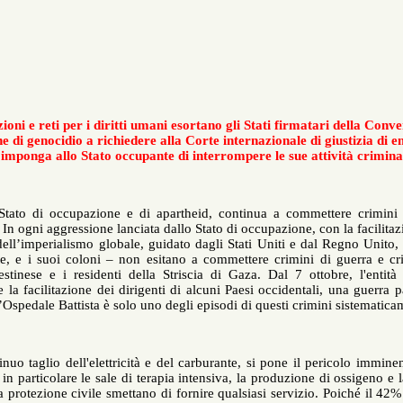
organizzazioni e reti per i diritti umani esortano gli Stati firmat
del crimine di genocidio a richiedere alla Corte internazionale di
che imponga allo Stato occupante di interrompere le sue atti
Israele, lo Stato di occupazione e di apartheid, continua a commet
palestinese. In ogni aggressione lanciata dallo Stato di occupazione, co
del centro dell’imperialismo globale, guidato dagli Stati Uniti e dal R
forze armate, e i suoi coloni – non esitano a commettere crimini di
popolo palestinese e i residenti della Striscia di Gaza. Dal 7 ott
complicità e la facilitazione dei dirigenti di alcuni Paesi occidental
crimine all’Ospedale Battista è solo uno degli episodi di questi crimin
Con il continuo taglio dell'elettricità e del carburante, si pone il p
funzionare, in particolare le sale di terapia intensiva, la produzione d
veicoli della protezione civile smettano di fornire qualsiasi servizio.