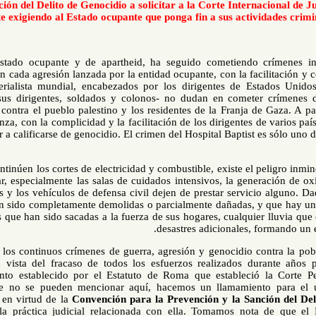
Prevención del Delito de Genocidio a solicitar a la Corte Inter
urgente exigiendo al Estado ocupante que ponga fin a sus acti
Israel, el Estado ocupante y de apartheid, ha seguido cometiendo
palestino. En cada agresión lanzada por la entidad ocupante, con la fa
centro imperialista mundial, encabezados por los dirigentes de 
ocupante -sus dirigentes, soldados y colonos- no dudan en comet
humanidad contra el pueblo palestino y los residentes de la Franja d
ocupante lanza, con la complicidad y la facilitación de los dirigentes
puede llegar a calificarse de genocidio. El crimen del Hospital Bapti
Mientras continúen los cortes de electricidad y combustible, existe el
de funcionar, especialmente las salas de cuidados intensivos, la gene
ambulancias y los vehículos de defensa civil dejen de prestar servi
de Gaza han sido completamente demolidas o parcialmente dañadas, y
desplazadas que han sido sacadas a la fuerza de sus hogares, cualqu
desastres adicionales,
En vista de los continuos crímenes de guerra, agresión y genocidio 
Gaza, y en vista del fracaso de todos los esfuerzos realizados 
enjuiciamiento establecido por el Estatuto de Roma que estableci
razones que no se pueden mencionar aquí, hacemos un llamamien
disponibles en virtud de la
Convención para la Prevención y la Sa
práctica y la práctica judicial relacionada con ella. Tomamos n