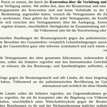
gerichtliche Praxis zu nutzen, die durch die
Konvention
über die V
von
1948 zur
Verfügung stehen. Wir stellen fest, dass der Besatzers
Länder Vertragsparteien der Konvention sind und keine Vorbeha
enthaltenen Bestimmung angemeldet haben, wonach die Vertragssta
Gerichtshofs anerkennen. Dazu gehört das Recht jeder Vertragspartei
befassen, die sich zwischen den Vertragsparteien über die Au
Konvention ergeben können, einschließlich Streitigkeiten im Zusam
für Völkermord oder für die Versc
Da die kriminellen Handlungen der Besatzungsmacht gegen das pa
bestehen, die Bewohner des Gazastreifens vorsätzlich Lebensbeding
Bevölkerung des Gazastreifens ganz oder teilweise systematisch un
Erstens
: Alle Vertragsstaaten des oben genannten Abkommens, in
Vertragsstaaten, sollen die Initiative ergreifen und den Internatio
Anordnung zu erlassen, die das Besatzungs- und Apartheidregime a
Zweitens
: Klage gegen die Besatzungsmacht und alle Länder, die da
konspiriert haben, Völkermord an der palästinensischen Bevölk
international und rechtlich f
Drittens
: Die Länder sollen die Initiative ergreifen, um Gege
diejenigen zu ergreifen, die mit ihr konspiriert oder die Begehu
erleichtert haben, einschließlich eines Wirtschaftsboykotts ge
diplomatischen Beziehungen zu ihr und der Nichtanerkennung jeglic