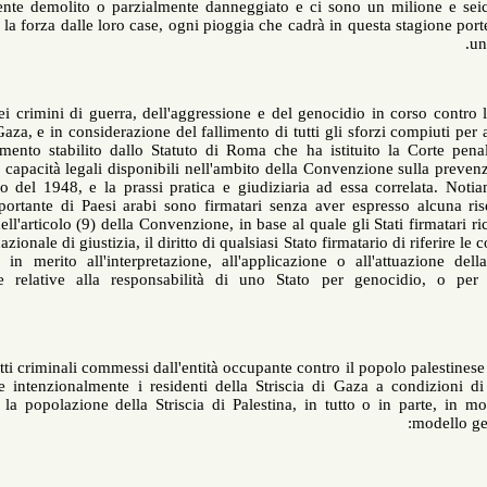
completamente demolito o parzialmente danneggiato e ci sono un mil
rimossi con la forza dalle loro case, ogni pioggia che cadrà in questa 
Alla luce dei crimini di guerra, dell'aggressione e del genocidio in 
Striscia di Gaza, e in considerazione del fallimento di tutti gli sforz
di perseguimento stabilito dallo Statuto di Roma che ha istituito 
utilizzare le capacità legali disponibili nell'ambito della Convenzion
di genocidio del 1948, e la prassi pratica e giudiziaria ad essa co
numero importante di Paesi arabi sono firmatari senza aver espress
contenuta nell'articolo (9) della Convenzione, in base al quale gli Sta
Corte internazionale di giustizia, il diritto di qualsiasi Stato firmatari
tra le parti in merito all'interpretazione, all'applicazione o all
controversie relative alla responsabilità di uno Stato per geno
Poiché gli atti criminali commessi dall'entità occupante contro il popo
il sottoporre intenzionalmente i residenti della Striscia di Gaza a
fisicamente la popolazione della Striscia di Palestina, in tutto o 