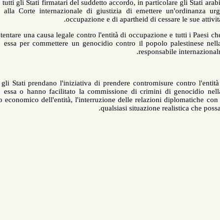
Primo
: Che tutti gli Stati firmatari del suddetto accordo, in particolare
di chiedere alla Corte internazionale di giustizia di emettere un'
occupazione e di apartheid di cessare l
Secondo
: intentare una causa legale contro l'entità di occupazione e t
colluso con essa per commettere un genocidio contro il popolo pales
responsabile 
Terzo
: che gli Stati prendano l'iniziativa di prendere contromisure
colluso con essa o hanno facilitato la commissione di crimini di g
boicottaggio economico dell'entità, l'interruzione delle relazioni di
qualsiasi situazione realis