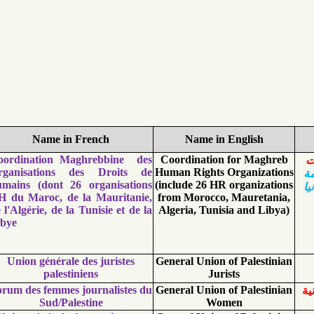
No.
Name in French
Name in Engli
Coordination Maghrebbine des
Coordination for 
Organisations des Droits de
Human Rights Organ
humains (dont 26 organisations
(include 26 HR organ
RH du Maroc, de la Mauritanie,
from Morocco, Maur
de l'Algérie, de la Tunisie et de la
Algeria, Tunisia an
Libye
Union générale des juristes
General Union of Pal
palestiniens
Jurists
Forum des femmes journalistes du
General Union of Pal
Sud/Palestine
Women