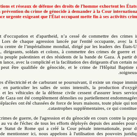
organisations et réseaux de défense des droits de l'homme exhort
pour la prévention du crime de génocide à demander à la Cour 
ordonnance urgente exigeant que l'État occupant mette fin à ses a
Israël, l'État d'occupation et d'apartheid, n’a cessé de commettre
palestinien. Lors de chaque agression lancée par l'entité occupant
dirigeants du centre de l’impérialisme mondial, dirigé par les leade
n'hésite pas, dirigeants, soldats et colons, à commettre des crimes
l'encontre du peuple palestinien et des résidents de la bande de Gaz
d'occupation lance, avec la complicité et la facilitation des dirigeant
guerre qui peut être qualifiée de génocide, et le crime de l'Hôpi
Les coupures d'électricité et de carburant se poursuivant, il existe 
fonctionner, en particulier les salles de soins intensifs, la prod
ambulances et les véhicules de la défense civile cessent d'assur
habitations de Gaza ont été complètement démolies ou partiellement 
personnes déplacées ont été chassées de force de leurs maisons, toute
catastrophes supplémentaires, ce
Au vu des crimes de guerre, de l'agression et du génocide en cours c
de Gaza, et au vu de l'échec de tous les efforts déployés depuis de
établi par le Statut de Rome qui a créé la Cour pénale internati
impossible de mentionner ici, nous appelons à l'utilisation des po