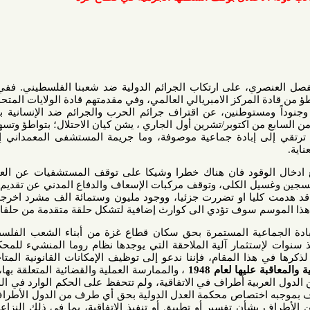
ي، على ارتكاب الجرائم الدولية ضد شعبنا الفلسطيني. ففي كل عدوان
مركز الامبريالي العالمي، وفي مقدمتهم قادة الولايات المتحدة والمملكة
مستوطنين، عن اقتراف جرائم الحرب والجرائم ضد الإنسانية بحق الشعب
توبر/تشرين أول الجاري ، يشن كيان الاحتلال؛ بتواطؤ وتسهيل من قادة
إبادة جماعية موصوفة، وما جريمة المستشفى المعمداني إلا حلقة من
قود فان هناك خطرا وشيكا على توقف المستشفيات عن العمل، وخاصة
 الكلى، وتوقف مركبات الإسعاف والدفاع المدني عن تقديم أي خدمات.
ت كليا او تضررت جزئيا، ووجود مليون وستمائة الف مشرد اخرجوا قسرا من
سوف تؤدي الى كوارث إضافية لتشكل حلقة متقدمة من حلقات الإبادة.
ية المستمرة بحق سكان قطاع غزة من أبناء الشعب الفلسطيني، وإزاء
مار آلية الملاحقة التي يوجدها نظام روما المنشيء للمحكمة الجنائية
 المقام، فإننا ندعو إلى توظيف الإمكانات القانونية المتاحة بمقتضى
 لعام 1948
، والممارسة العملية والقضائية المتعلقة بها، وبخاصة أن
كيان الاحتلال وعدد لا بأس به من الدول العربية أطراف في الاتفاقية، ولم تتحفظ على الحكم الوارد في المادة (9) من
ختصاص محكمة العدل الدولية بحق أي طرف من الدول الأطراف المتنازعة
أن تفسير أو تطبيق أو تنفيذ الاتفاقية، بما في ذلك النزاعات المتصلة