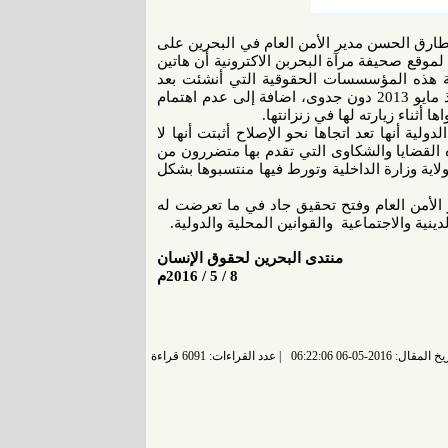
ارق الحسن مدير الأمن العام في البحرين على
لموقع صحيفة مرآة البحربن الاكترونية أن هاتين
ة هذه المؤسسسات الحقوقية التي أنشئت بعد
تقرير بسيوني، خصوصا وأنّ الموسوي تقدمت بشكوى للتظلمات منذ مايو 2013 دون جدوى، اضافة إلى عدم اهتمام
أثناء زيارته لها في زنزانتها.
ية أنها تعد اتجاها نحو الإصلاح أثبتت أنها لا
 القضايا والشكاوى التي تقدم بها متضررون من
اية وزارة الداخلية وتورط فيها منتسبوها بشكل
الأمن العام وفتح تحقيق جاد في ما تعرضت له
ية والاجتماعية والقوانين المحلية والدولية.
منتدى البحرين لحقوق الإنسان
8 / 5 / 2016م
 المقال: 2016-05-06 06:22:06
عدد القراءات: 6091 قراءة |