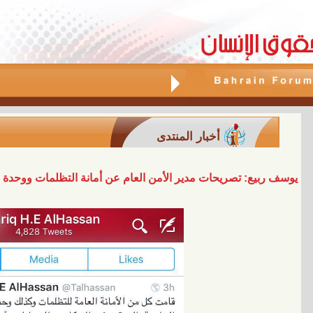
أخبار المنتدى
يوسف ربيع: تصريحات مدير الأمن العام عن أمانة التظلمات ووحدة ال