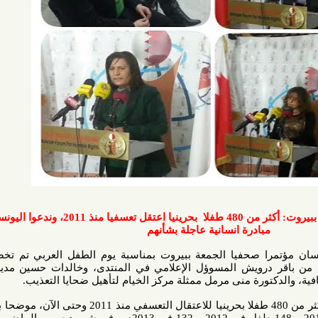
مؤتمر صحفي لمؤسسات عربية ببيروت: أكثر من 480 طفلا بحرينيا اعتقل تعسفيا منذ 2011، وندعوا اليونسف لتبني
بادرة انسانية عاجلة بشأنهم
ا صحفيا الجمعة ببيروت بمناسبة يوم الطفل العربي تم تخصيصه عن
رويش المسوؤل الإعلامي في المنتدى، وخالدات حسين مديرة جمعية
تورة منى مرمل ممثلة مركز الخيام لتأهيل ضحايا التعذيب.
وكشف باقر درويش عن تعرض أكثر من 480 طفلا بحرينيا للاعتقال التعسفي منذ 2011 وحتى الآن، موضحا بأنه تعرض