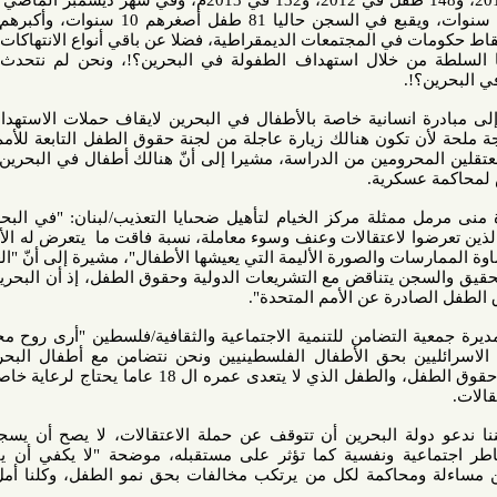
12 طفل بحريني للاعتقال في 2011، و148 طفل في 2012، و132 في 2013م، وفي شهر ديسمبر الماضي اعتقل 31
طفل، وقتل 16 طفل خلال ثلاث سنوات، ويقبع في السجن حاليا 81 طفل أصغرهم 10 سنوات، وأكبرهم 18 سنة،
ت في المجتمعات الديمقراطية، فضلا عن باقي أنواع الانتهاكات؟!، ما هي
ن خلال استهداف الطفولة في البحرين؟!، ونحن لم نتحدث أيضا عن
.
سانية خاصة بالأطفال في البحرين لايقاف حملات الاستهداف الأمنية
 تكون هنالك زيارة عاجلة من لجنة حقوق الطفل التابعة للأمم المتحدة
رومين من الدراسة، مشيرا إلى أنّ هنالك أطفال في البحرين يحاكمون
سكرية.
ممثلة مركز الخيام لتأهيل ضحىايا التعذيب/لبنان: "في البحرين شكّل
ا لاعتقالات وعنف وسوء معاملة، نسبة فاقت ما يتعرض له الأطفال في
 والصورة الأليمة التي يعيشها الأطفال"، مشيرة إلى أنّ "العنف الذي
ن يتناقض مع التشريعات الدولية وحقوق الطفل، إذ أن البحرين هي من
درة عن الأمم المتحدة".
لتضامن للتنمية الاجتماعية والثقافية/فلسطين "أرى روح محمد الدرة
ن بحق الأطفال الفلسطينيين ونحن نتضامن مع أطفال البحرين ونذكّر
دولتهم أنّها موقعين على اتفاقية حقوق الطفل، والطفل الذي لا يتعدى عمره ال 18 عاما يحتاج لرعاية خاصة لاحترام
ة البحرين أن تتوقف عن حملة الاعتقالات، لا يصح أن يسجن الطفل
ة ونفسية كما تؤثر على مستقبله، موضحة "لا يكفي أن يقال هناك
حاكمة لكل من يرتكب مخالفات بحق نمو الطفل، وكلنا أمل بالإفراج