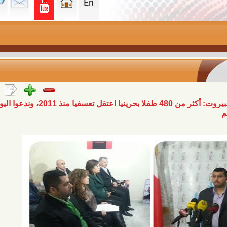
مؤتمر صحفي لمؤسسات عربية ببيروت: أكثر من 480 طفلا بحرينيا اعتقل تعسفيا منذ 2011، وندعوا اليونسف