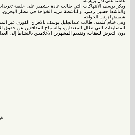
عائلته على اذن بزيارته.
وذكر يوسف الانتهاكات التي طالت غادة جشمير على خلفية تغريدا
شقيقتها زينب الخواجة.
وفي ختام كلمته، طالب عبدالجليل يوسف بالافراج الفوري غير ال
للمضايقات التي تطال المعتقلين، والسماح للمدافعين عن حقوق الان
دون التعرض للعقاب، وتقديم المشهرين الاعلاميين بالنشاط إلى العدال
تاريخ