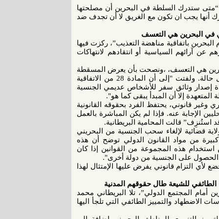
ً: “متى ستدرك السلطة في البحرين أن مصلحتها
رك أنها يجب ان تكون مع الغريق لا أن تجدف ضد
 في البحرين هي التعسف
 البحرين باتفاقية مناهضة التعذيب”، ركزت فيها
 عن آرائهم السياسية أو انتقادهم لانتهاكات
بحرين هي التعسف، ،ونصحت بأن يعرض المسقطة
عنهم جنسياتهم قضيهم على محكمة دولية لتقديم النصيحة حول كل حالة. ولفتت "إلى أن المادة 28 من الاتفاقية
ة إصدار وثائق سفر للأشخاص عديمي الجنسية
لمتعهدة إلا أن المبدأ يبقى كما هو".
ري وغير قانوني، يحتفظ الفرد بحقوقه القانونية
ن الإجابة عنه. فإذا لم يكن المباشرة بالعمل
د استُنزِف” قالت المحامية البريطانية.
 ولاية قضائية لإلغاء سحب الجنسية من البحريني
بيرة من مواد القانون الدولي توضح أن هذه
 استخدام هذه المجموعة من القوانين إذا كان
لى الحصول على الجنسية من دولة أخرى".
ع لأي التزام قانوني يفرض عليها الإمتثال لهذا
الطائفي للشيعة طال حقوقهم المدنية
 أمام المجتمع الدولي”، تلا البريطاني محمد
ت الاضطهاد والتمييز الطائفي التي تلجأ اليها