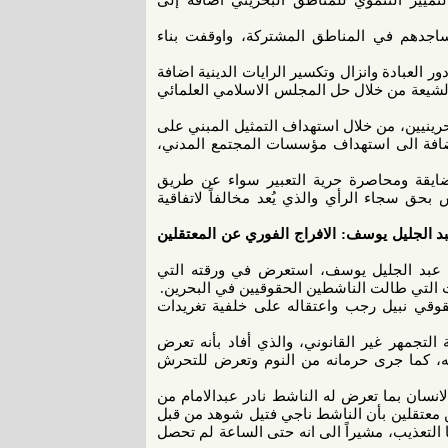
ييز التنموي للمناطق البحريني اضافة إلى
ساجدهم في المناطق المشتركة، واوقفت بناء
العبادة وانزال وتكسير الرايات الدينية اضافة
الشيعة من خلال حل المجلس الاسلامي العلمائي
نيين، من خلال استهداف التمثيل المبني على
ضافة الى استهداف مؤسسات المجتمع المدني،
ايقة ومحاصرة حرية التعبير سواء عن طريق
 بحق سجاء الرأي والذي يُعد مخالفاً لاتفاقية
د الجليل يوسف: الافراج الفوري عن المعتقلين
ن عبد الجليل يوسف، استعرض في ورقته التي
 التي طالت الناشطين الحقوقيين في البحرين.
وقي نبيل رجب واعتقاله على خلفية تغريدات
تجمهر غير القانوني، والذي أفاد بأنه تعرض
ه، كما جرى حرمانه من النوم وتعرض للتحرش
انسان بما تعرض له الناشط نادر عبدالامام من
معتقلين بأن الناشط ناجي فتيل شوهد من قبل
 التعذيب، مشيراً الى انه حتى الساعة لم تحصل