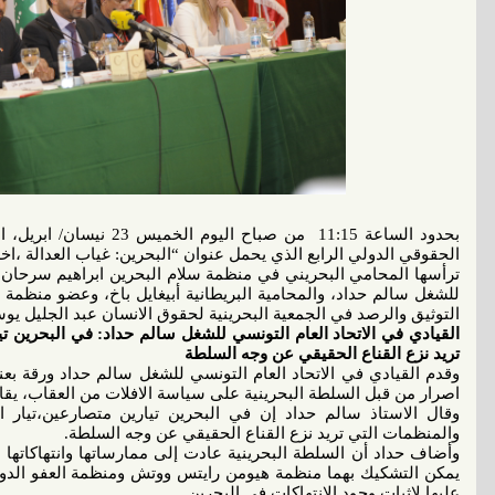
بحدود الساعة 11:15 من صباح
الحقوقي
الدولي الرابع الذي يحمل عنوان “البحرين: غياب العدالة ،اخلا
ترأسها المحامي البحريني في منظمة سلام البحرين ابراهيم سرحان، و
للشغل سالم حداد، والمحامية البريطانية أبيغايل باخ، وعضو منظمة
التوثيق والرصد في الجمعية البحرينية لحقوق الانسان عبد الجليل ي
القيادي في الاتحاد العام التونسي للشغل سالم حداد: في البحرين 
تريد نزع القناع الحقيقي عن وجه السلطة
وقدم القيادي في الاتحاد العام التونسي للشغل سالم حداد ورقة بع
اصرار من قبل السلطة البحرينية على سياسة الافلات من العقاب، يقابله
وقال الاستاذ سالم حداد إن في البحرين تيارين متصارعين،تيار ار
والمنظمات التي تريد نزع القناع الحقيقي عن وجه السلطة.
وأضاف حداد أن السلطة البحرينية عادت إلى ممارساتها وانتهاكاتها ب
يمكن التشكيك بهما منظمة هيومن رايتس ووتش ومنظمة العفو الدولية،
عليها لاثبات وجود الانتهاكات في البحرين.