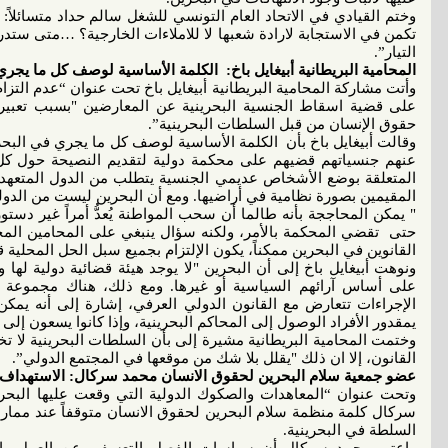
وختم القيادي في الاتحاد العام التونسي للشغل سالم حداد متسائلا
تكمن في الاستجابة لارادة شعبها لا للاملاءات الخارجية؟ …متى ستد
التيار”.
المحامية البريطانية أبيغايل باخ:
ا
لكلمة الأساسية لوصف كل ما يجري
وأتت مشاركة المحامية البريطانية أبيغايل باخ تحت عنوان “عدم التزام
على قضية اسقاط الجنسية البحرينية عن المعارضين "بسبب تعبيرهم
حقوق الإنسان من قبل السلطات البحرينية”.
وقالت أبيغايل باخ بأن الكلمة الأساسية لوصف كل ما يجري في ال
المتعلقة بوضع الأشخاص عديمي الجنسية يتطلب من الدول المتعهد
المقيمين بصورة نظامية في أراضيها. ومع أن البحرين ليست من الدولة ا
" يمكن المحاججة بأنه طالما أن سحب المواطنة يُعدُّ أمراً غير دستو
حتى تقضي المحكمة بالأمر، ولكنه سؤال ينبغي على المحامين المحليي
القانوين في البحرين ممكناً، يكون الإلتزام بجميع سبل الحل المحلية ق
ونوهت أبيغايل باخ إلى أن البحرين "لا يوجد هيئة قضائية دولية لها
على أساس آرائهم السياسية أو غيرها. ومع ذلك، هناك مجموعة ك
الإجراءات تتعارض مع القانون الدولي العرفي، إشارة إلى أنه يمكن
يمقدور الأفراد الوصول إلى المحاكم البحرينية، وإذا كانوا يسعون إ
وختمت المحامية البريطانية مشيرة إلى بأن السلطات البحرينية لا تخض
القانون، إلا ان ذلك "يقلل بلا شك من موقعها في المجتمع الدولي”.
عضو جمعية سلام البحرين لحقوق الانسان محمد سركال: الاستهداف 
وتحت عنوان “المعاهدات والصكوك الدولية التي وقعت عليها البحرين
سركال كلمة منظمة سلام البحرين لحقوق الانسان متوقفاً عند ممارسا
السلطة في البحرينية.