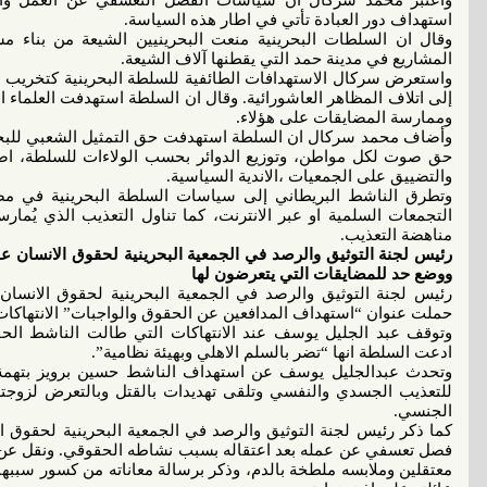
واعتبر محمد سركال أن سياسات الفصل التعسفي عن العمل والتم
استهداف دور العبادة تأتي في اطار هذه السياسة.
وقال ان السلطات البحرينية منعت البحرينيين الشيعة من بناء م
المشاريع في مدينة حمد التي يقطنها آلاف الشيعة.
واستعرض سركال الاستهدافات الطائفية للسلطة البحرينية كتخريب دور 
إلى اتلاف المظاهر العاشورائية. وقال ان السلطة استهدفت العلماء 
وممارسة المضايقات على هؤلاء.
وأضاف محمد سركال ان السلطة استهدفت حق التمثيل الشعبي للبحري
حق صوت لكل مواطن، وتوزيع الدوائر بحسب الولاءات للسلطة، ا
والتضييق على الجمعيات ،الاندية السياسية.
وتطرق الناشط البريطاني إلى سياسات السلطة البحرينية في مض
التجمعات السلمية او عبر الانترنت، كما تناول التعذيب الذي يُمارس
مناهضة التعذيب.
رئيس لجنة التوثيق والرصد في الجمعية البحرينية لحقوق الانسان عب
ووضع حد للمضايقات التي يتعرضون لها
رئيس لجنة التوثيق والرصد في الجمعية البحرينية لحقوق الانسا
حملت عنوان “استهداف المدافعين عن الحقوق والواجبات” الانتهاكات
وتوقف عبد الجليل يوسف عند الانتهاكات التي طالت الناشط الحق
ادعت السلطة انها “تضر بالسلم الاهلي وبهيئة نظامية”.
وتحدث عبدالجليل يوسف عن استهداف الناشط حسين برويز بتهمة ال
للتعذيب الجسدي والنفسي وتلقى تهديدات بالقتل وبالتعرض لزوجت
الجنسي.
كما ذكر رئيس لجنة التوثيق والرصد في الجمعية البحرينية لحقوق ال
فصل تعسفي عن عمله بعد اعتقاله بسبب نشاطه الحقوقي. ونقل عن 
معتقلين وملابسه ملطخة بالدم، وذكر برسالة معاناته من كسور سببها