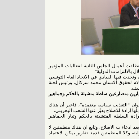
 اليوم الخميس 23 نيسان/ ابريل، انطلقت أعمال الجلس الثانية لفعاليات المؤتمر
ل بالالتزامات الدولية”.
تحدث فيها القيادي في الاتحاد العام التونسي
 لام لحقوق الانسان محمد سركال، ورئيس لجنة
وسف.
تيارين متصارعين سلطة متشبثة بالحكم وجماهير
نوان “التعذيب سياسة معتمدة”، فاعبر أن هناك
ا إرادة للاصلاح يعبّر عنها الشعب البحريني.
ادة السلطة المتشبثة بالحكم وتيار الجماهير
عد ادعاءات الاصلاح. وتابع ان هناك منظمتين لا
 وكلا المنظمتين قدمتا تقارير يمكن الاعتماد