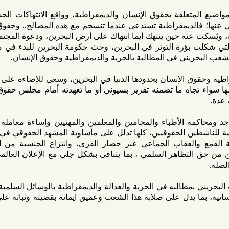
علقة بحقوق الإنسان والديمقراطية، وواقع الانتهاكات الجسيمة في
الديمقراطية تستدعى عندما تنسجم مع هذه المصالح.. وحقوق الإنسان
 حين ينتهك أيما انتهاك على أرض البحرين، ودعوة المجتمع الدولي
ؤرة التوتر في البحرين، وحث حكومة البحرين للبدء في مفاوضات
ني في المطالبة بالحرية والديمقراطية وحقوق الإنسان.
 الإنسان بحدودها الدنيا في البحرين، وسعى للإضاءة على مخالفات
جاه ما تضمنه تقرير بسيوني أو ما تعهدته أمام مجلس حقوق الإنسان
الأطباء والمحامين والمعلمين والمهنيين وإساءة معاملة السجناء،
ن الحقوقيين، كلها تدلل على مأساوية المشهد الحقوقي في البحرين،
عقاب الجماعي عبر حصار القرى، وانتزاع الجنسية من الناشطين
ظاهر السلمي ، بما يتنافى بشكل جلي مع الإعلان العالمي لحقوق
طالبه في الحرية والعدالة والديمقراطية بالوسائل السلمية رغم كل
 يدل على صلابة هذا الشعب وعميق ايمانه بقضيته وثباته على مواقفه