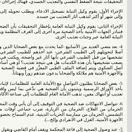
التحقيقات نتيجة الضغط النفسي والتعذيب الجسدي، فهناك إجراءان قد ي
الإجراء الأول: يقوم وكيل النيابة بتسجيل الادعاء، ويطلب تحويله 
وإلى شهر أو أكثر لتذهب آثار التعذيب من جسده.
الإجراء الثاني: يقوم وكيل النيابة العامة بإخطار التحقيقات بأن الض
فتبادر الجهات الأمنية بأخذ الضحية مرة أخرى إلى الغرف المظلمة و
النيابة العامة عبر وجبات تعذيب أخرى.
4- بعد مضي العديد من الأسابيع -كما يحدث مع بعض الضحايا الذين وثق
أصلا لتحويلهم إلى الطبيب الشرعي- عند أخذهم للطبيب الشرعي إ
تشخصها من قبل الطبيب الشرعي بأنها آثار غير واضحة، ويكتب في
يصعب تشخيصها بأن هذه الكدمات هل هي نتيجة تعذيب؟ أو هي أساساً
أصل الشكوى ويتم إضافة الملف الطبي المعزِّز في قضية الضحية لصال
والأجهزة الأمنية هم ملائكة والضحايا يدعون ضدهم زوراً وبهتاناً.
5- بعض الضحايا يطلبون التواصل مع (الأمانة العامة للتظلمات) لإث
بأخذ الأوراق الرسمية ويثبتون بأن الضحية هي تدَّعي بما ليس واقعي
تعذيب أو انتهاك معين، تذهب الأمانة العام للتظلمات إلى صناعة الأكا
6- تتواصل الانتهاكات ضد الضحية في التوقيف إلى أن يأتي وقت المح
الحرمان من العلاج، الحرمان من الزيارة، ضرب جماعي أوقات م
التشمس، الحرمان من ممارسة الحريات الدينية، عدم السماح بحضور ت
الأجهزة الأمنية، العزل في الانفرادي وإلخ...).
7- عند وصول الضحية إلى قاعة المحكمة ويقف أمام القاضي ويقول بأ