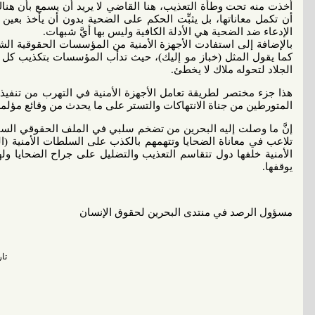
أُخذت منه تحت وطأة التعذيب، هنا القاضي لا يريد أن يسمع بأن هن
أن تكمل معاناتها، بل يثبِّت الحكم على الضحية بدون أن يأخذ بعين ا
الإدعاء ضد الضحية هي الأدلة الكافية وليس بها أيَّ شبهات.
بالإضافة إلى استفادت الأجهزة الأمنية من المؤسسات الحقوقية الشكل
كما يقول المثل (خباز مو إليك)، حيث تدأب المؤسسات بتكذيب كل اد
الجلاد لتحوله ملاك لا يخطئ.
هذا جزء مختصر لطريقة تعامل الأجهزة الأمنية في التهرب من تنفيذ 
المتورطين من جناة الانتهاكات والتستر على ما يحدث من وقائع مؤلمة
إنَّ ما وصلت إليه البحرين من تضخم سلبي في الملف الحقوقي السيء
تلاعب في معاناة الضحايا وتتهمهم بالكذب على السلطات الأمنية (ال
الأمنية خلفها دول تتقاسم التعذيب والتضليل على جراح الضحايا وله
يوقفها.
مسؤول الرصد في منتدى البحرين لحقوق الإنسان
تاريخ