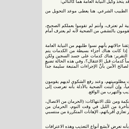
تخذ وكيل النيابة العامة هما كالتالي:
إلى الطبيب الشرعي. هنا يعطى موعد التحويل من
حية لم تعترف، وأنتم لم تقوموا بعملكم الصحيح،
يقومون بالتشفي من الضحية لأنه لم يعترف أمام
نا حالاتهم بأنهم نسوا طلبهم من النيابة العامة
ذا كانت هناك أجزاء بسيطة من الكدمات يتم
 التقرير: هناك كدمات على جسد السجين ولكن
 كدمات قبل الاعتقال؟، وفي هذه الحالة تضيع
ح الأمن بأنَّ الإجراءات المتبعة سليمة جداً
بات مظلوميتهم، وعند رفع الشكوى لديهم يقومون
اً، وإن أثبتت الضحية بالأدلة بأنه تعرضت إلى
ذيب والتهرب من الواقع.
كمة ومن تلك الانتهاكات: (الحرمان من الاتصال،
تأخرة من الليل في وقت النوم، الحرمان من
عازي أقربائهم، الإهانات المتكررة من منتسبي
نه تعرض لأبشع أنواع التعذيب وهذه الاعترافات