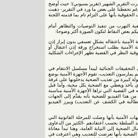
درت التقرير الشهير (تقرير بسيوني)؛ حيث أوضح
رغم تحفظنا على بعض ما ورد في التقرير- ذهبت
حقوقية بأنها على التزام تام بما قدمته اللجنة
ية التهرب من تنفيذ التوصيات والتظاهر أمام
يكم بعض النقاط لتكون الصورة أكثر وضوحا:
لأمنية باعتقاله بشكلٍ تعسفي بدون إبراز إذن
ة الأمنية بطلب استخراج ورقة إذن اعتقال أو
ية النظر في القضية تظهر الإجراءات الشكلية
التحقيقات الجنائية ليبدأ مسلسل الانتقام في
م يمارسون التعذيب، تقوم الأجهزة الأمنية بوضع
لة كبيرة من تعذيب الضحية يدخلونها على غرفة
 يأخذ ويعطي مع الضحية بكل محبة، وأما قبل
في القضية التي تراها الأجهزة الأمنية مناسبة
هذا الفيديو للضحية بأنه يقدَّم إلى الجهات
مطالبة في الكشف عن التعذيب) ويبرز الفيديو
ت الأمنية بأنها وصلت للمرحلة القانونية التي
 ضد السلطة بحسب اعتقادهم -الكثير من الدعاوى
 الضحية إلى النيابة العامة، وهنا تبدأ معاناة
ي الضحية بأنها تعرضت للتعذيب وهي اعترفت في