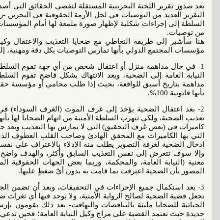
بعد صدور تقرير اللجنة البحرينية المستقلة لتقصي الحقائق التي أص
التقرير العديد من التوصيات في لحل الأزمة الحقوقية في البحرين -
السلطة إلى إجراءات شكلية لإظهار صورة ملمعة لها أمام المؤسسات ال
من توصيات.
هنا سأشير إلى طريقة التعاطي مع ضحايا التعذيب والاعتقال وكيف
مؤسسات المجتمع الدولي بأنها تمارس التوصيات بكل دقة ومهنية، إل
1- في حال مداهمة منزل أو اعتقال شخص من أي جهة تقوم السلطة ا
النيابة العامة إلى الضحية، وبعد الانتهاك بشكل فاضح تقوم السلط
مداهمة بتاريخ أسبق للواقعة، بحيث إذا طلب محامي أو مؤسسة حقوق
بأنها قانونية 100%.
2- بعد اعتقال الضحية يؤخذ إلى غرف الموت (الغرف السوداء) في 
تعذيب الضحية، ولكي تتهرب السلطة الأمنية من اتهام الضحايا لها بأنه
كاميرات في (بعض غرف التحقيق) التي لا يمارس بها التعذيب وبعد جو
التي بها الكاميرات مع المحقق الهادئ وصاحب القلب العطوف الذي
إدخال الضحية لغرفة التصوير يطلب منه الإدلاء بالاعتراف على نفسه 
وإلا سوف تتعرض إلى نفس التعذيب السابق وأكثر، والهدف واضح من 
معنية (النيابة العامة، والمحكمة، وربما بعض الجهات الحقوقية ال
المصور بأن الضحية اعترفت بما قامت به بدون أيّ ضغطٍ عليها.
3- بعد استكمال جميع الإجراءات في التحقيقات، وبعد أن تضمن الجها
تجعل قضية الضحية لصالح الرواية الأمنية، ولا يوجد فيها أي ثغرات
الجنائية للضحايا مليئة بالتناقضات والتهافت- بعد ذلك يقومون بإرسال
جديدة حيث تعتمد القضية على مزاج وكيل النيابة العامة؛ فحين تدع