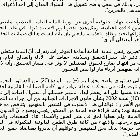
ي سعي واضح لتحويل هذا السلوك المدان إلى أحد الأعراف الإعلامية
حرين".
 حقوقية أخرى عن تورط النيابة العامة بالتعذيب، مايعني بأن هذه
لحيادية، ومثل هذه القضايا يتم الاستناد فيها –في أغلب الحالات- من
ت وطأة التعذيب، مايعني بأن بأنه ليست هنالك ضمانات لتحقق العدالة
 الرأي".
يابة العامة أسامة العوفي اشارته إلى أنّ النيابة ستعلن تباعاً عما
ير التحقيق وسلامته، حفاظاً على الأدلة والصالح العام، وكأنّ نشر
صارخ لحقوق المعتقلين لا يؤثر على مسار التحقيق، وأنه لا يعد اجراء
 أبرياء مازالوا بنص الدستور".
وأردف درويش: "هنالك مبدأ جنائي دستوري واضح وفق البند (ج) من المادة (20) من الدستور البحريني، والتي
ه في محاكمة عادلة تتوافر فيها كافة الضمانات القانونية لحفظ حقوق
على أنه "يحظر ايذاء المتهم جسمانيا أو معنويا"، إضافة إلى نص المادة
(83) من المرسوم بقانون رقم (46) لسنة 2002 بشأن قانون الإجراءات الجنائية من أن إجراءات التحقيق ذاتها
"؛ فبالتالي هذا الأسلوب في التشهير بالمتهمين يتناقض مع هذه المادة
د قراءة هذه المادة من الدستور يتجلى بوضوح أنّ القانون البحريني
م يعطها الحق في نشر الصور والأسماء أثناء التحقيقات والمحاكمة إلا
والانتهاء من كافة طرق الطعن القانونية المكفولة في الدستور، ما
لذلك يحق للمتهمين وعوائلهم أن يبادروا بمقاضاة جميع الجهات التي