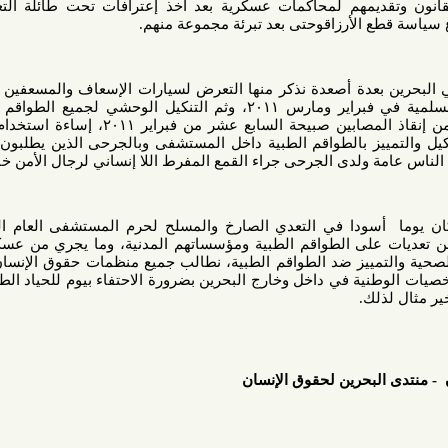
قديمهم لمحاكمات عسكرية بعد آخذ إعترافات تحت طائلة التعذيب وثم
 الأرزاقوحتى بعد تبرئة مجموعة منهم.
عدة أصعدة نذكر منها التعرض لسيارات الإسعاف والمسعفين أثناء تأدية
خدماتها إبتن قمع الإحتجاجات السلمية في فبراير ومارس ٢٠١١، وثم التنكيل الوحشي لجميع الطواقم الطبية بلا
إستثناء، منع سيارات الإسعاف من إنقاذ المصابين صبيحة السابع عشر من فبراير ٢٠١١، إساءة استخدام المرافق
ييز بالطواقم الطبية داخل المستشفى وبالجرحى الذين يطلبون الخدمات
لدى الجرحى جراء القمع المفرط اللا إنساني لرجال الأمن خاصة.
ا في التعدي الصارخ والمسلح لحرم المستشفى العام الوحيد في
على الطواقم الطبية ومؤسساتهم المدنية، وما يجري من عسكرة دائمة
ييز ضد الطواقم الطبية، نطالب جميع منظمات حقوق الإنسان الدولية،
نية في داخل وخارج البحرين بضرورة الاحتفاء بيوم للحياد الطبي، ونرى
ك.
البحرين لحقوق الإنسان