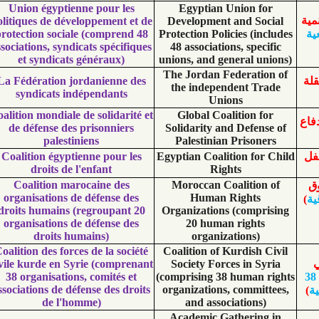
Union égyptienne pour les
Egyptian Union 
politiques de développement et de
Development and S
protection sociale (comprend 48
Protection Policies (
associations, syndicats spécifiques
48 associations, spe
et syndicats généraux)
unions, and general 
The Jordan Federat
La Fédération jordanienne des
the independent 
syndicats indépendants
Unions
Coalition mondiale de solidarité et
Global Coalition 
de défense des prisonniers
Solidarity and Defe
palestiniens
Palestinian Priso
Coalition égyptienne pour les
Egyptian Coalition f
droits de l'enfant
Rights
Coalition marocaine des
Moroccan Coalitio
organisations de défense des
Human Right
droits humains (regroupant 20
Organizations (comp
organisations de défense des
20 human righ
droits humains)
organizations
Coalition des forces de la société
Coalition of Kurdish
civile kurde en Syrie (comprenant
Society Forces in 
38 organisations, comités et
(comprising 38 human
associations de défense des droits
organizations, comm
de l'homme)
and association
Academic Gatheri