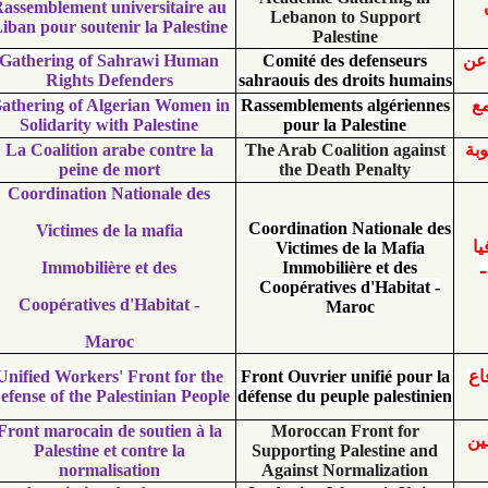
Rassemblement universitaire au
Lebanon to Supp
Liban pour soutenir la Palestine
Palestine
Gathering of Sahrawi Human
Comité des defens
Rights Defender
s
sahraouis des droits
Gathering of Algerian Women in
Rassemblements algé
Solidarity with Palestine
pour la Palesti
La Coalition arabe contre la
The Arab Coalition 
peine de mort
the Death Penal
Coordination Nationale des
Coordination Natio
Victimes de la mafia
Victimes de la M
Immobilière et des
Immobilière et 
Coopératives d'Hab
Coopératives d'Habitat -
Maroc
Maroc
Unified Workers' Front for the
Front Ouvrier unifié
Defense of the Palestinian People
défense du peuple pal
Front marocain de soutien à la
Moroccan Front 
Palestine et contre la
Supporting Palesti
normalisation
Against Normaliza