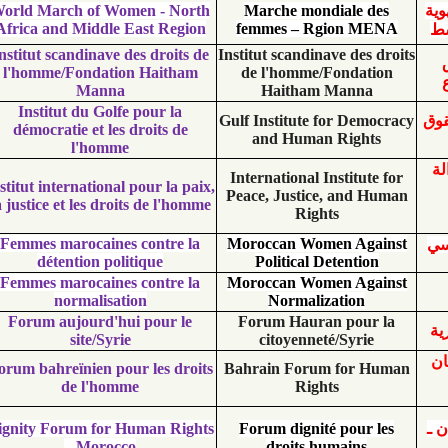
World March of Women - North
Marche mondiale
Africa and Middle East Region
femmes – Rgion 
Institut scandinave des droits de
Institut scandinave de
l'homme/Fondation Haitham
de l'homme/Fonda
Manna
Haitham Mann
Institut du Golfe pour la
Gulf Institute for D
démocratie et les droits de
and Human Rig
l'homme
International Instit
Institut international pour la paix,
Peace, Justice, and
la justice et les droits de l'homme
Rights
Femmes marocaines contre la
Moroccan Women A
détention politique
Political Detent
Femmes marocaines contre la
Moroccan Women A
normalisation
Normalizatio
Forum aujourd'hui pour le
Forum Hauran pou
site/Syrie
citoyenneté/Syr
Forum bahreïnien pour les droits
Bahrain Forum for
de l'homme
Rights
Dignity Forum for Human Rights
Forum dignité pou
– Morocco
droits humain