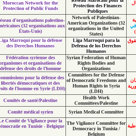
Réseau Marocain p
Moroccan Network for the
Protection des Fi
Protection of Public Funds
Publiques
Network of Palesti
Réseau d'organisations palestino-
American Organizati
américaines (32 organisations aux
organizations in the
États-Unis)
States)
Liga Marroquí pour la défense
Liga Marroquí pa
des Derechos Humanos
Defensa de los Der
Humanos
Fédération syrienne des
Syrian Federation o
organismes et organisations de
Rights Bodies a
défense des droits de l'homme
Organizations
Committees for the 
Commissions pour la défense des
of Democratic Freed
libertés démocratiques et des
Human Rights in 
droits de l'homme en Syrie (LDH)
(LDH)
Health Work
Comités de santé/Palestine
Committees/Pales
Comité médical syrien
Syrian Medical Com
Le Comité de Vigilance pour la
The Vigilance Commit
Démocratie en Tunisie - Belgique
Democracy in Tuni
Belgium