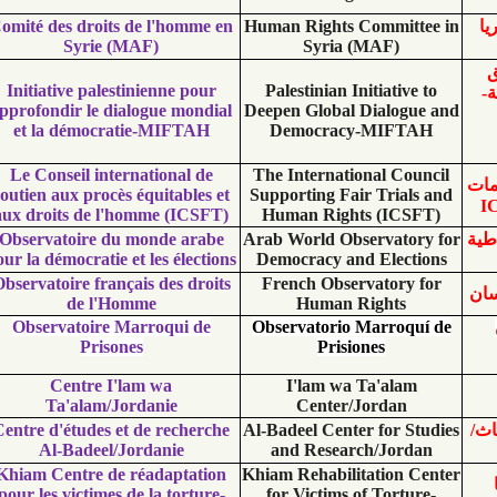
Comité des droits de l'homme en
Human Rights Commi
Syrie (MAF)
Syria (MAF)
Initiative palestinienne pour
Palestinian Initiati
approfondir le dialogue mondial
Deepen Global Dialo
et la démocratie-MIFTAH
Democracy-MIF
Le Conseil international de
The International C
soutien aux procès équitables et
Supporting Fair Tri
aux droits de l'homme (ICSFT)
Human Rights (I
Observatoire du monde arabe
Arab World Observat
pour la démocratie et les élections
Democracy and Ele
Observatoire français des droits
French Observator
de l'Homme
Human Right
Observatoire Marroqui de
Observatorio Marro
Prisones
Prisiones
Centre I'lam wa
I'lam wa Ta'al
Ta'alam/Jordanie
Center/Jorda
Centre d'études et de recherche
Al-Badeel Center for
Al-Badeel/Jordanie
and Research/Jo
Khiam Centre de réadaptation
Khiam Rehabilitation
pour les victimes de la torture-
for Victims of Tor