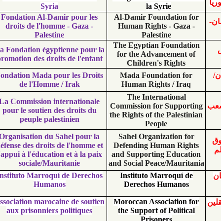
Syria
la Syrie
Fondation Al-Damir pour les
Al-Damir Foundati
droits de l'homme - Gaza -
Human Rights - G
Palestine
Palestine
The Egyptian Foun
La Fondation égyptienne pour la
for the Advanceme
promotion des droits de l'enfant
Children's Righ
Fondation Mada pour les Droits
Mada Foundation
de l'Homme / Irak
Human Rights / 
The Internation
La Commission internationale
Commission for Sup
pour le soutien des droits du
the Rights of the Pal
peuple palestinien
People
Organisation du Sahel pour la
Sahel Organizatio
défense des droits de l'homme et
Defending Human R
l'appui à l'éducation et à la paix
and Supporting Edu
sociale/Mauritanie
and Social Peace/Mau
Instituto Marroquí de Derechos
Instituto Marroqu
Humanos
Derechos Huma
Association marocaine de soutien
Moroccan Associati
aux prisonniers politiques
the Support of Poli
Prisoners