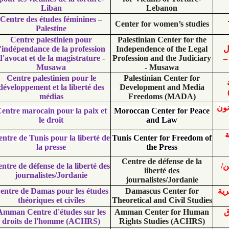
Liban
Lebanon
Centre des études féminines –
Center for women’s 
Palestine
Centre palestinien pour
Palestinian Center f
l'indépendance de la profession
Independence of the
d'avocat et de la magistrature -
Profession and the J
Musawa
- Musawa
Centre palestinien pour le
Palestinian Center
développement et la liberté des
Development and 
médias
Freedoms (MA
Centre marocain pour la paix et
Moroccan Center fo
le droit
and Law
Centre de Tunis pour la liberté de
Tunis Center for Fre
la presse
the Press
Centre de défense 
Centre de défense de la liberté des
liberté des
journalistes/Jordanie
journalistes/Jord
Centre de Damas pour les études
Damascus Center
théoriques et civiles
Theoretical and Civil
Amman Centre d'études sur les
Amman Center for
droits de l'homme (ACHRS)
Rights Studies (A