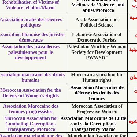
Rehabilitation of Victims of
Victimes de Violen
Violence
et abus/Maroc
abuse/Moroc
Association arabe des sciences
Arab Association
politiques
Political Scien
Association libanaise des juristes
Lebanese Associati
démocrates
Democratic Juri
Association des travailleuses
Palestinian Workin
palestiniennes pour le
Society for Develo
développement
PWWSD”
Association marocaine des droits
Moroccan associati
humains
Human rights
Association Maroca
Moroccan Association for the
défense des droits
Defense of Women's Rights
femmes
Association Marocaine des
Moroccan Associati
femmes progressistes
Progressive Wo
Moroccan Association for
Association Marocaine d
Combating Corruption -
contre la Corruptio
Transparency Morocco
Transparency Mar
Association mauritanienne des
Mauritanian Associat