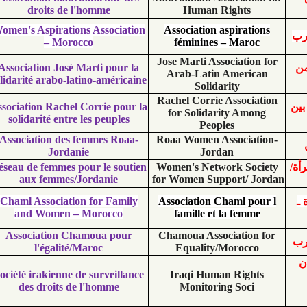
droits de l'homme
Human Right
Women's Aspirations Association
Association aspira
– Morocco
féminines – Ma
Jose Marti Associati
Association José Marti pour la
Arab-Latin Amer
solidarité arabo-latino-américaine
Solidarity
Rachel Corrie Assoc
Association Rachel Corrie pour la
for Solidarity A
solidarité entre les peuples
Peoples
Association des femmes Roaa-
Roaa Women Associ
Jordanie
Jordan
Réseau de femmes pour le soutien
Women's Network S
aux femmes/Jordanie
for Women Support/
Chaml Association for Family
Association Chaml 
and Women – Morocco
famille et la fe
Association Chamoua pour
Chamoua Associati
l'égalité/Maroc
Equality/Moroc
Société irakienne de surveillance
Iraqi Human Rig
des droits de l'homme
Monitoring Soc