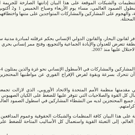
بكات الموقعة على هذا البيان إدانتها الصارخة للجريمة النكراء التي
اقترفها الكيان الصهيوني ضد أسطول الصمود العالمي، مساء يوم الأربعاء وصباح الخميس 1 و2 أكتوبر 2025، بعد
ى المشاركين والمشاركات المتواجدين على متنها واختطافهم، واقتيادهم
حار، والقانون الدولي الإنساني بحكم عرقلته لمبادرة مدنية سلمية تتوخى
ان والإبادة الجماعية والتجويع، وفتح ممر إنساني بحري نحوها، ورفع
200.
إن الاحتجاز الذي تعرض له مئات المشاركين والمشاركات في الأسطول الإنساني نحو غزة والذين يمثلون 44 بلدا يفرض
عة وبقوة لفرض الإفراج الفوري عن مواطنيها المحتجزين من طرف
مة الأمم المتحدة والاتحاد الأوروبي، الذي لازالت تجمعه مع الكيان
الصلاحيات التي تتوفر عليها للضغط على الكيان الصهيوني للإفراج، في
زين لديه من النشطاء المشاركين في اسطول الصمود العالمي، وضمان
بيان كافة المنظمات والشبكات الحقوقية وعموم المدافعين والمدافعات
التعبئة القوية واستعمال كل الأساليب المتاحة للضغط على الحكومات