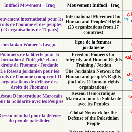
Intifadi Movement – Iraq
Mouvement Intifadi 
International Movem
Mouvement international pour les
Human and Peoples'
droits de l'homme et des peuples
(23 organizations f
(2
3
organisations de 17 pays)
countries)
ligue de la fem
Jordanian Women's League
jordaniene
Pionniers de la liberté pour la
Freedom Pioneers
formation à l'intégrité et aux
Integrity and Human
droits de l'homme / Jordanie
Training / Jord
Le Réseau jordanien pour les
The Jordanian Netw
droits de l'homme (comprend 11
Human and people’s
organisations de défense des
(includes 11 human 
droits de l'homme)
organizations
Réseau Démocrat
Réseau Démocratique Marocain
Marocain pour la Sol
pour la Solidarité avec les Peuples
avec les Peuple
Global Network fo
Réseau mondial pour la défense
Defense of the Pales
du peuple palestinien
People