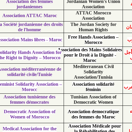
Association des femmes
Jordanian Women's
jordaniennes
Association
ATTAC Moroc
Association ATTAC Maroc
Association
La Société jordanienne des droits
The Jordan Societ
de l'homme
Human Right
Free Hands Associa
Association Mains libres - Maroc
Morocco
Association des Mains So
Solidarity Hands Association for
pour le Droit à la Dign
the Right to Dignity – Morocco
Maroc
Mediterranean Ci
Association méditerranéenne de
Solidarity
solidarité civile/Tunisie
Association/Tuni
Feminist Solidarity Association –
Association solida
Morocc
féminin
Association tunisienne des
Tunisian Associati
femmes démocrates
Democratic Wo
Democratic Association of
Association democr
Women of Morocco
des femmes du M
Association Médica
Medical Association for the
la Réhabilitation