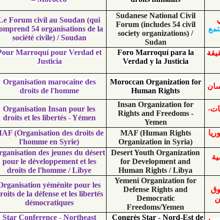
Sudanese National 
Le Forum civil au Soudan (qui
Forum (includes 54 
comprend 54 organisations de la
society organizatio
société civile) / Soudan
Sudan
Pour Marroquí pour Verdad et
Foro Marroquí pa
Justicia
Verdad y la Justi
Organisation marocaine des
Moroccan Organizat
droits de l'homme
Human Right
Insan Organizatio
Organisation Insan pour les
Rights and Freed
droits et les libertés - Yémen
Yemen
MAF (Organisation des droits de
MAF (Human Rig
l'homme en Syrie)
Organization in S
Organisation des jeunes du désert
Desert Youth Organi
pour le développement et les
for Development
droits de l'homme / Libye
Human Rights / L
Yemeni Organizatio
Organisation yéménite pour les
Defense Rights 
droits de la défense et les libertés
Democratic
démocratiques
Freedoms/Yem
Star Conference - Northeast
Congrès Star - Nor